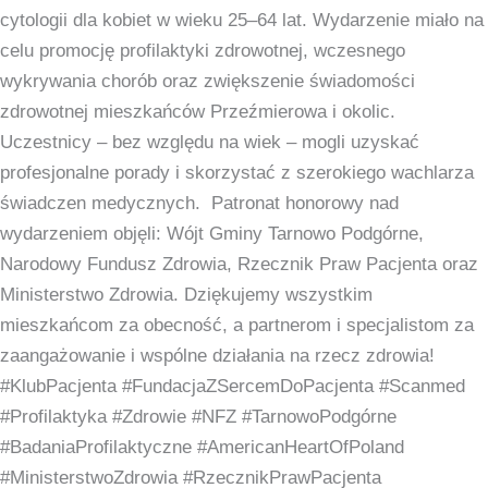
cytologii dla kobiet w wieku 25–64 lat. Wydarzenie miało na
celu promocję profilaktyki zdrowotnej, wczesnego
wykrywania chorób oraz zwiększenie świadomości
zdrowotnej mieszkańców Przeźmierowa i okolic.
Uczestnicy – bez względu na wiek – mogli uzyskać
profesjonalne porady i skorzystać z szerokiego wachlarza
świadczen medycznych. Patronat honorowy nad
wydarzeniem objęli: Wójt Gminy Tarnowo Podgórne,
Narodowy Fundusz Zdrowia, Rzecznik Praw Pacjenta oraz
Ministerstwo Zdrowia. Dziękujemy wszystkim
mieszkańcom za obecność, a partnerom i specjalistom za
zaangażowanie i wspólne działania na rzecz zdrowia!
#KlubPacjenta #FundacjaZSercemDoPacjenta #Scanmed
#Profilaktyka #Zdrowie #NFZ #TarnowoPodgórne
#BadaniaProfilaktyczne #AmericanHeartOfPoland
#MinisterstwoZdrowia #RzecznikPrawPacjenta