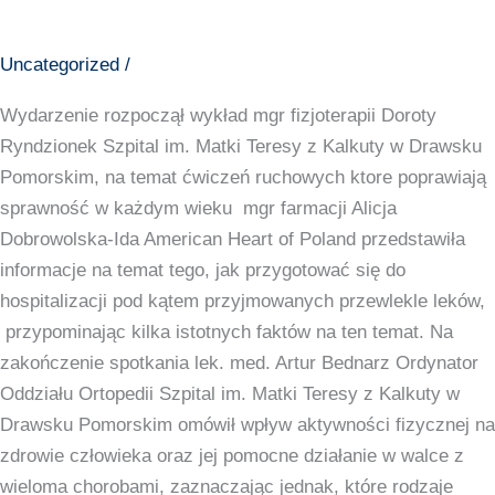
fizjoterapii
Doroty
Uncategorized
/
Ryndzionek
Wydarzenie rozpoczął wykład mgr fizjoterapii Doroty
Szpital
Ryndzionek Szpital im. Matki Teresy z Kalkuty w Drawsku
im.
Pomorskim, na temat ćwiczeń ruchowych ktore poprawiają
Matki
sprawność w każdym wieku mgr farmacji Alicja
Teresy
Dobrowolska-Ida American Heart of Poland przedstawiła
z
informacje na temat tego, jak przygotować się do
Kalkuty
hospitalizacji pod kątem przyjmowanych przewlekle leków,
w
przypominając kilka istotnych faktów na ten temat. Na
Drawsku
zakończenie spotkania lek. med. Artur Bednarz Ordynator
Pomorskim,
Oddziału Ortopedii Szpital im. Matki Teresy z Kalkuty w
na
Drawsku Pomorskim omówił wpływ aktywności fizycznej na
temat
zdrowie człowieka oraz jej pomocne działanie w walce z
ćwiczeń
wieloma chorobami, zaznaczając jednak, które rodzaje
ruchowych