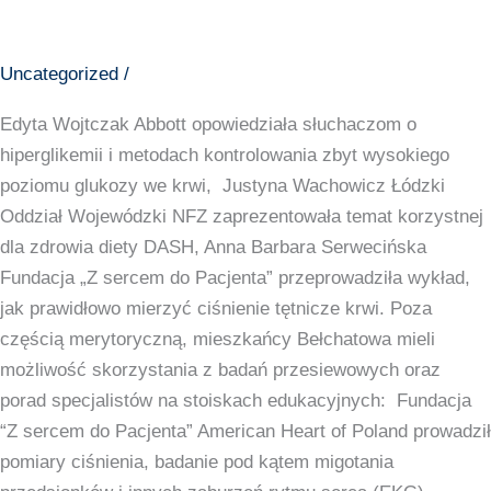
otwarcie
z
Uncategorized
/
udziałem
Prezydenta
Edyta Wojtczak Abbott opowiedziała słuchaczom o
Miasto
hiperglikemii i metodach kontrolowania zbyt wysokiego
Bełchatów
poziomu glukozy we krwi, Justyna Wachowicz Łódzki
Patryk
Oddział Wojewódzki NFZ zaprezentowała temat korzystnej
Marjan,
dla zdrowia diety DASH, Anna Barbara Serwecińska
po
Fundacja „Z sercem do Pacjenta” przeprowadziła wykład,
którym
jak prawidłowo mierzyć ciśnienie tętnicze krwi. Poza
uczestnicy
częścią merytoryczną, mieszkańcy Bełchatowa mieli
wysłuchali
możliwość skorzystania z badań przesiewowych oraz
prelekcji.
porad specjalistów na stoiskach edukacyjnych: Fundacja
“Z sercem do Pacjenta” American Heart of Poland prowadził
pomiary ciśnienia, badanie pod kątem migotania