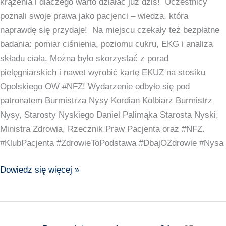
krążenia i dlaczego warto działać już dziś! Uczestnicy
poznali swoje prawa jako pacjenci – wiedza, która
naprawdę się przydaje! Na miejscu czekały też bezpłatne
badania: pomiar ciśnienia, poziomu cukru, EKG i analiza
składu ciała. Można było skorzystać z porad
pielęgniarskich i nawet wyrobić kartę EKUZ na stosiku
Opolskiego OW #NFZ! Wydarzenie odbyło się pod
patronatem Burmistrza Nysy Kordian Kolbiarz Burmistrz
Nysy, Starosty Nyskiego Daniel Palimąka Starosta Nyski,
Ministra Zdrowia, Rzecznik Praw Pacjenta oraz #NFZ.
#KlubPacjenta #ZdrowieToPodstawa #DbajOZdrowie #Nysa
Dowiedz się więcej »