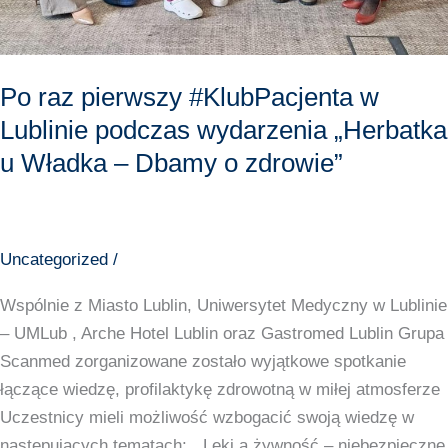
zdrowie”
Po raz pierwszy #KlubPacjenta w
Lublinie podczas wydarzenia „Herbatka
u Władka – Dbamy o zdrowie”
Uncategorized
/
Wspólnie z Miasto Lublin, Uniwersytet Medyczny w Lublinie
– UMLub , Arche Hotel Lublin oraz Gastromed Lublin Grupa
Scanmed zorganizowane zostało wyjątkowe spotkanie
łączące wiedzę, profilaktykę zdrowotną w miłej atmosferze
Uczestnicy mieli możliwość wzbogacić swoją wiedzę w
następujących tematach: „Leki a żywność – niebezpieczne