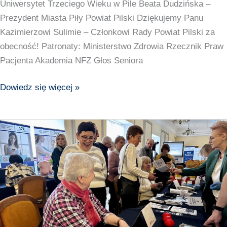
Uniwersytet Trzeciego Wieku w Pile Beata Dudzińska –
Prezydent Miasta Piły Powiat Pilski Dziękujemy Panu
Kazimierzowi Sulimie – Członkowi Rady Powiat Pilski za
obecność! Patronaty: Ministerstwo Zdrowia Rzecznik Praw
Pacjenta Akademia NFZ Głos Seniora
Dowiedz się więcej »
Klub
Pacjenta
w
Miasto
i
Gmina
Nysa
–