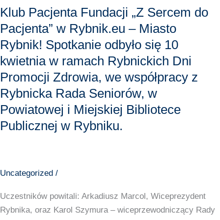
Spotkanie
Klub Pacjenta Fundacji „Z Sercem do
odbyło
Pacjenta” w Rybnik.eu – Miasto
się
Rybnik! Spotkanie odbyło się 10
10
kwietnia w ramach Rybnickich Dni
kwietnia
w
Promocji Zdrowia, we współpracy z
ramach
Rybnicka Rada Seniorów, w
Rybnickich
Powiatowej i Miejskiej Bibliotece
Dni
Publicznej w Rybniku.
Promocji
Zdrowia,
we
współpracy
Uncategorized
/
z
Uczestników powitali: Arkadiusz Marcol, Wiceprezydent
Rybnicka
Rybnika, oraz Karol Szymura – wiceprzewodniczący Rady
Rada