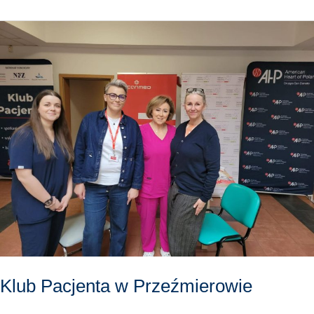
Klub
Pacjenta
w
Przeźmierowie
Klub Pacjenta w Przeźmierowie