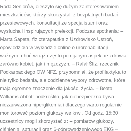
w
Rada Seniorów, cieszyło się dużym zainteresowaniem
Międzynarodowe
mieszkańców, którzy skorzystali z bezpłatnych badań
Centrum
przesiewowych, konsultacji ze specjalistami oraz
Integracji
wysłuchali inspirujących prelekcji. Podczas spotkania: –
Feniks!
Marta Sapeta, fizjoterapeutka z Uzdrowisko Ustroń,
opowiedziała w wykładzie online o urorehabilitacji –
ważnym, choć wciąż często pomijanym aspekcie zdrowia
zarówno kobiet, jak i mężczyzn. – Rafał Śliż, rzecznik
Podkarpackiego OW NFZ, przypomniał, że profilaktyka to
nie tylko badania, ale codzienne wybory zdrowotne, które
mają ogromne znaczenie dla jakości życia. – Beata
Williams Abbott podkreśliła, jak niebezpieczna bywa
niezauważona hiperglikemia i dlaczego warto regularnie
monitorować poziom glukozy we krwi. Od godz. 15:30
uczestnicy mogli skorzystać z: – pomiarów glukozy,
ciśnienia, saturacji oraz 6-odprowadzeniowego EKG –