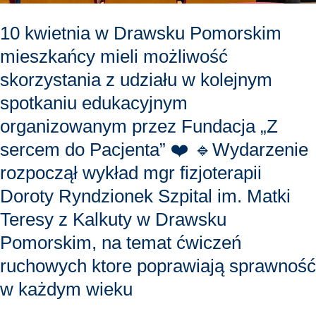
w
10 kwietnia w Drawsku Pomorskim
kolejnym
mieszkańcy mieli możliwość
spotkaniu
skorzystania z udziału w kolejnym
edukacyjnym
organizowanym
spotkaniu edukacyjnym
przez
organizowanym przez Fundacja „Z
Fundacja
sercem do Pacjenta” ❤️ 🔹Wydarzenie
„Z
rozpoczął wykład mgr fizjoterapii
sercem
Doroty Ryndzionek Szpital im. Matki
do
Pacjenta”
Teresy z Kalkuty w Drawsku
❤️
Pomorskim, na temat ćwiczeń
🔹Wydarzenie
ruchowych ktore poprawiają sprawność
rozpoczął
w każdym wieku
wykład
mgr