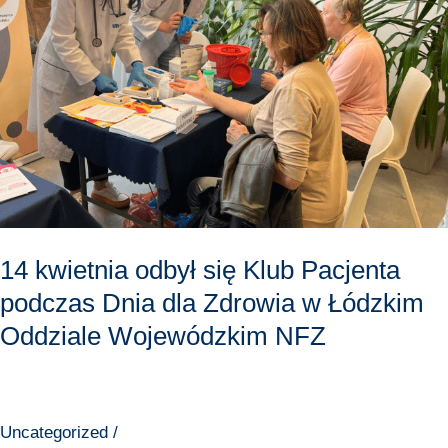
Klub
Pacjenta
podczas
Dnia
dla
Zdrowia
w
Łódzkim
Oddziale
Wojewódzkim
14 kwietnia odbył się Klub Pacjenta
NFZ
podczas Dnia dla Zdrowia w Łódzkim
Oddziale Wojewódzkim NFZ
Uncategorized
/