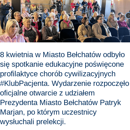
kwietnia
w
Miasto
Bełchatów
odbyło
się
spotkanie
8 kwietnia w Miasto Bełchatów odbyło
edukacyjne
się spotkanie edukacyjne poświęcone
poświęcone
profilaktyce chorób cywilizacyjnych
profilaktyce
#KlubPacjenta. Wydarzenie rozpoczęło
chorób
oficjalne otwarcie z udziałem
cywilizacyjnych
Prezydenta Miasto Bełchatów Patryk
#KlubPacjenta.
Wydarzenie
Marjan, po którym uczestnicy
rozpoczęło
wysłuchali prelekcji.
oficjalne