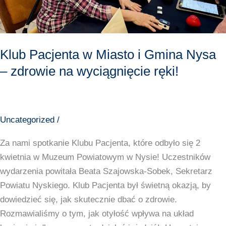
zdrowie
na
wyciągnięcie
Klub Pacjenta w Miasto i Gmina Nysa
ręki!
– zdrowie na wyciągnięcie ręki!
Uncategorized
/
Za nami spotkanie Klubu Pacjenta, które odbyło się 2
kwietnia w Muzeum Powiatowym w Nysie! Uczestników
wydarzenia powitała Beata Szajowska-Sobek, Sekretarz
Powiatu Nyskiego. Klub Pacjenta był świetną okazją, by
dowiedzieć się, jak skutecznie dbać o zdrowie.
Rozmawialiśmy o tym, jak otyłość wpływa na układ