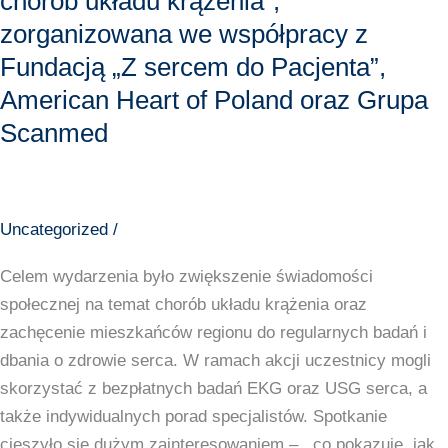
chorób układu krążenia”,
się
zorganizowana we współpracy z
wyjątkowa
Fundacją „Z sercem do Pacjenta”,
akcja
American Heart of Poland oraz Grupa
profilaktyczna
Scanmed
pod
hasłem
„Kochaj
serce(m).
Uncategorized
/
Profilaktyka
chorób
Celem wydarzenia było zwiększenie świadomości
układu
społecznej na temat chorób układu krążenia oraz
krążenia”,
zachęcenie mieszkańców regionu do regularnych badań i
zorganizowana
dbania o zdrowie serca. W ramach akcji uczestnicy mogli
we
skorzystać z bezpłatnych badań EKG oraz USG serca, a
współpracy
także indywidualnych porad specjalistów. Spotkanie
z
cieszyło się dużym zainteresowaniem – , co pokazuje, jak