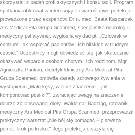
skorzystali z badań profilaktycznych i konsultacji. Program
32A.
spotkania obfitował w interesujące i wartościowe prelekcje
prowadzone przez ekspertów: Dr n. med. Beata Kasparzak
Ars Medical Piła Grupa Scanmed, specjalistka neurologii i
medycyny paliatywnej, wygłosiła wykład pt. „Człowiek w
centrum: jak wspierać pacjentów i ich bliskich w trudnym
czasie.” Uczestnicy mogli dowiedzieć się, jak skutecznie
okazywać wsparcie osobom chorym i ich rodzinom. Mgr
Agnieszka Pankau, dietetyk kliniczny Ars Medical Piła
Grupa Scanmed, omówiła zasady zdrowego żywienia w
wystąpieniu „Małe kęsy, wielkie znaczenie – jak
komponować posiłki?”, zwracając uwagę na znaczenie
dobrze zbilansowanej diety. Waldemar Badziąg, ratownik
medyczny Ars Medical Piła Grupa Scanmed, przeprowadził
praktyczny warsztat „Nie bój się pomagać – pierwsza
pomoc krok po kroku.” Jego prelekcja cieszyła się