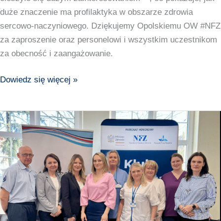
Fundacją
duże znaczenie ma profilaktyka w obszarze zdrowia
„Z
sercowo-naczyniowego. Dziękujemy Opolskiemu OW #NFZ
sercem
za zaproszenie oraz personelowi i wszystkim uczestnikom
do
za obecność i zaangażowanie.
Pacjenta”,
American
Dowiedz się więcej »
Heart
of
3
Poland
kwietnia
oraz
w
Grupa
Pile
Scanmed
odbyło
się
wyjątkowe
spotkanie