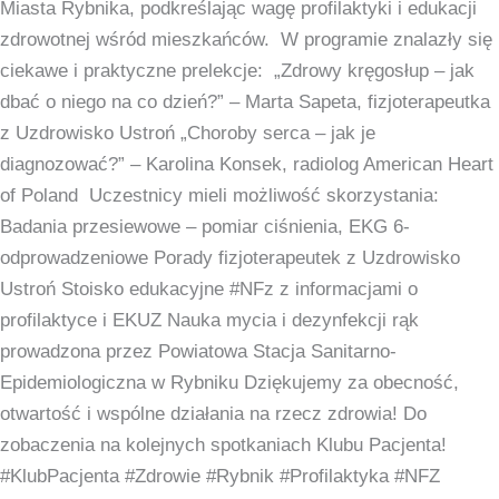
Miasta Rybnika, podkreślając wagę profilaktyki i edukacji
Seniorów,
zdrowotnej wśród mieszkańców. W programie znalazły się
w
ciekawe i praktyczne prelekcje: „Zdrowy kręgosłup – jak
Powiatowej
dbać o niego na co dzień?” – Marta Sapeta, fizjoterapeutka
i
z Uzdrowisko Ustroń „Choroby serca – jak je
Miejskiej
diagnozować?” – Karolina Konsek, radiolog American Heart
Bibliotece
of Poland Uczestnicy mieli możliwość skorzystania:
Publicznej
Badania przesiewowe – pomiar ciśnienia, EKG 6-
w
odprowadzeniowe Porady fizjoterapeutek z Uzdrowisko
Rybniku.
Ustroń Stoisko edukacyjne #NFz z informacjami o
profilaktyce i EKUZ Nauka mycia i dezynfekcji rąk
prowadzona przez Powiatowa Stacja Sanitarno-
Epidemiologiczna w Rybniku Dziękujemy za obecność,
otwartość i wspólne działania na rzecz zdrowia! Do
zobaczenia na kolejnych spotkaniach Klubu Pacjenta!
#KlubPacjenta #Zdrowie #Rybnik #Profilaktyka #NFZ