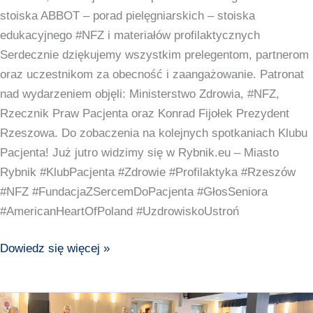
stoiska ABBOT – porad pielęgniarskich – stoiska
edukacyjnego #NFZ i materiałów profilaktycznych
Serdecznie dziękujemy wszystkim prelegentom, partnerom
oraz uczestnikom za obecność i zaangażowanie. Patronat
nad wydarzeniem objęli: Ministerstwo Zdrowia, #NFZ,
Rzecznik Praw Pacjenta oraz Konrad Fijołek Prezydent
Rzeszowa. Do zobaczenia na kolejnych spotkaniach Klubu
Pacjenta! Już jutro widzimy się w Rybnik.eu – Miasto
Rybnik #KlubPacjenta #Zdrowie #Profilaktyka #Rzeszów
#NFZ #FundacjaZSercemDoPacjenta #GłosSeniora
#AmericanHeartOfPoland #UzdrowiskoUstroń
Dowiedz się więcej »
8