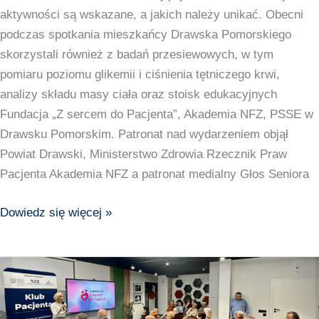
aktywności są wskazane, a jakich należy unikać. Obecni
ktore
podczas spotkania mieszkańcy Drawska Pomorskiego
poprawiają
skorzystali również z badań przesiewowych, w tym
sprawność
pomiaru poziomu glikemii i ciśnienia tętniczego krwi,
w
analizy składu masy ciała oraz stoisk edukacyjnych
każdym
Fundacja „Z sercem do Pacjenta”, Akademia NFZ, PSSE w
wieku
Drawsku Pomorskim. Patronat nad wydarzeniem objął
Powiat Drawski, Ministerstwo Zdrowia Rzecznik Praw
Pacjenta Akademia NFZ a patronat medialny Głos Seniora
Dowiedz się więcej »
Za
nami
kolejne