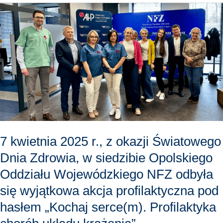
7
kwietnia
2025
r.,
z
okazji
Światowego
Dnia
Zdrowia,
w
7 kwietnia 2025 r., z okazji Światowego
siedzibie
Dnia Zdrowia, w siedzibie Opolskiego
Opolskiego
Oddziału Wojewódzkiego NFZ odbyła
Oddziału
się wyjątkowa akcja profilaktyczna pod
Wojewódzkiego
NFZ
hasłem „Kochaj serce(m). Profilaktyka
odbyła