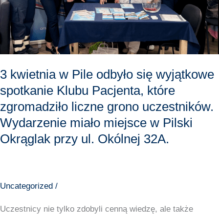
Klubu
Pacjenta,
które
zgromadziło
liczne
3 kwietnia w Pile odbyło się wyjątkowe
grono
spotkanie Klubu Pacjenta, które
uczestników.
Wydarzenie
zgromadziło liczne grono uczestników.
miało
Wydarzenie miało miejsce w Pilski
miejsce
Okrąglak przy ul. Okólnej 32A.
w
Pilski
Okrąglak
przy
Uncategorized
/
ul.
Uczestnicy nie tylko zdobyli cenną wiedzę, ale także
Okólnej