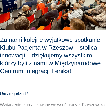
wyjątkowe
spotkanie
Klubu
Pacjenta
w
Rzeszów
Za nami kolejne wyjątkowe spotkanie
–
Klubu Pacjenta w Rzeszów – stolica
stolica
innowacji – dziękujemy wszystkim,
innowacji
którzy byli z nami w Międzynarodowe
–
dziękujemy
Centrum Integracji Feniks!
wszystkim,
którzy
byli
Uncategorized
/
z
nami
Wydarzenie, zorganizowane we współpracy z Rzeszowska