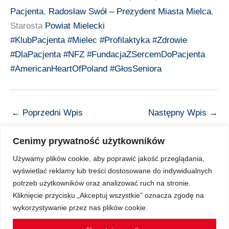
Pacjenta
,
Radosław Swół – Prezydent Miasta Mielca
,
Starosta
Powiat Mielecki
#KlubPacjenta
#Mielec
#Profilaktyka
#Zdrowie
#DlaPacjenta
#NFZ
#FundacjaZSercemDoPacjenta
#AmericanHeartOfPoland
#GłosSeniora
←
Poprzedni Wpis
Następny Wpis
→
Cenimy prywatność użytkowników
Używamy plików cookie, aby poprawić jakość przeglądania,
wyświetlać reklamy lub treści dostosowane do indywidualnych
Copyright © 2026 Z Sercem do Pacjenta
potrzeb użytkowników oraz analizować ruch na stronie.
Kliknięcie przycisku „Akceptuj wszystkie” oznacza zgodę na
wykorzystywanie przez nas plików cookie.
Regulamin Ochrony Danych Osobowych