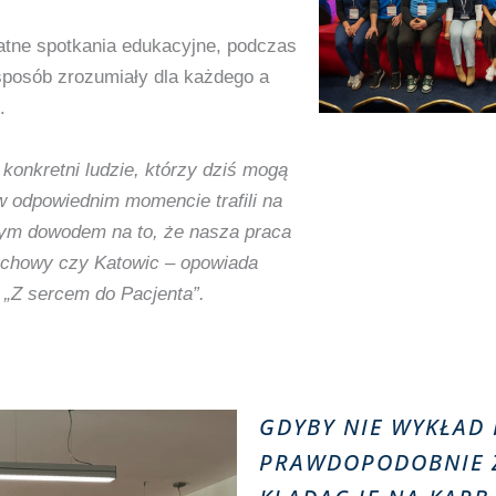
atne spotkania edukacyjne, podczas
 sposób zrozumiały dla każdego a
.
i konkretni ludzie, którzy dziś mogą
w odpowiednim momencie trafili na
zym dowodem na to, że nasza praca
tochowy czy Katowic – opowiada
 „Z sercem do Pacjenta”.
GDYBY NIE WYKŁAD
PRAWDOPODOBNIE 