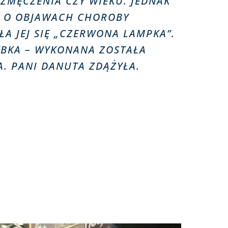
 ZMĘCZENIA CZY WIEKU. JEDNAK
C O OBJAWACH CHOROBY
ŁA JEJ SIĘ „CZERWONA LAMPKA”.
YBKA – WYKONANA ZOSTAŁA
. PANI DANUTA ZDĄŻYŁA.