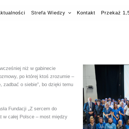
ktualności
Strefa Wiedzy
Kontakt
Przekaż 1
wcześniej niż w gabinecie
ozmowy, po której ktoś zrozumie –
 zadbać o siebie”, bo dzięki temu
hasła Fundacji „Z sercem do
at w całej Polsce – most między