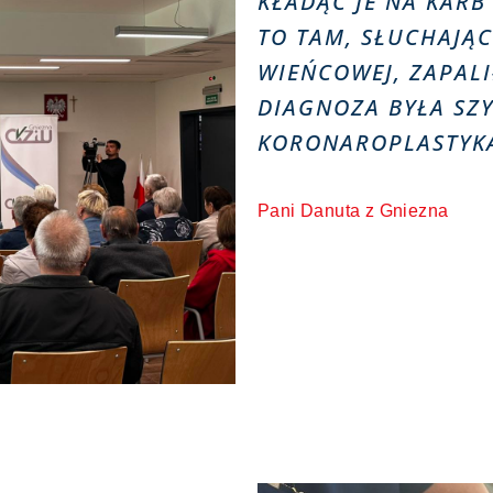
KŁADĄC JE NA KARB
TO TAM, SŁUCHAJĄ
WIEŃCOWEJ, ZAPALI
DIAGNOZA BYŁA SZ
KORONAROPLASTYKA
Pani Danuta z Gniezna