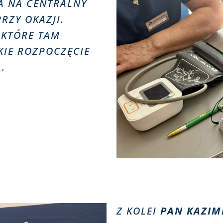
A NA CENTRALNY
RZY OKAZJI.
 KTÓRE TAM
KIE ROZPOCZĘCIE
Ł.
Z KOLEI
PAN KAZIM