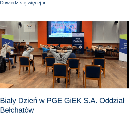
Dowiedz się więcej »
Biały
Dzień
w
PGE
GiEK
S.A.
Oddział
Bełchatów
Biały Dzień w PGE GiEK S.A. Oddział
Bełchatów