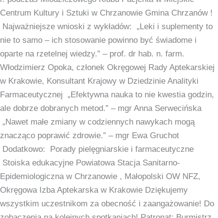
18
Centrum Kultury i Sztuki w Chrzanowie Gmina Chrzanów !
marca
Najważniejsze wnioski z wykładów: „Leki i suplementy to
2025
nie to samo – ich stosowanie powinno być świadome i
r.
oparte na rzetelnej wiedzy.” – prof. dr hab. n. farm.
podczas
Włodzimierz Opoka, członek Okręgowej Rady Aptekarskiej
Młodzieżowego
w Krakowie, Konsultant Krajowy w Dziedzinie Analityki
Klubu
Farmaceutycznej „Efektywna nauka to nie kwestia godzin,
Pacjenta
ale dobrze dobranych metod.” – mgr Anna Serwecińska
w
„Nawet małe zmiany w codziennych nawykach mogą
Miejskie
znacząco poprawić zdrowie.” – mgr Ewa Gruchot
Centrum
Dodatkowo: Porady pielęgniarskie i farmaceutyczne
Kultury
Stoiska edukacyjne Powiatowa Stacja Sanitarno-
i
Epidemiologiczna w Chrzanowie , Małopolski OW NFZ,
Sztuki
Okręgowa Izba Aptekarska w Krakowie Dziękujemy
w
wszystkim uczestnikom za obecność i zaangażowanie! Do
Chrzanowie
zobaczenia na kolejnych spotkaniach! Patronat: Burmistrz