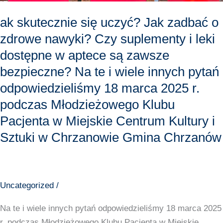
suplementy
i
ak skutecznie się uczyć? Jak zadbać o
leki
zdrowe nawyki? Czy suplementy i leki
dostępne
dostępne w aptece są zawsze
w
bezpieczne? Na te i wiele innych pytań
aptece
odpowiedzieliśmy 18 marca 2025 r.
są
zawsze
podczas Młodzieżowego Klubu
bezpieczne?
Pacjenta w Miejskie Centrum Kultury i
Na
Sztuki w Chrzanowie Gmina Chrzanów
te
i
wiele
innych
Uncategorized
/
pytań
Na te i wiele innych pytań odpowiedzieliśmy 18 marca 2025
odpowiedzieliśmy
r. podczas Młodzieżowego Klubu Pacjenta w Miejskie