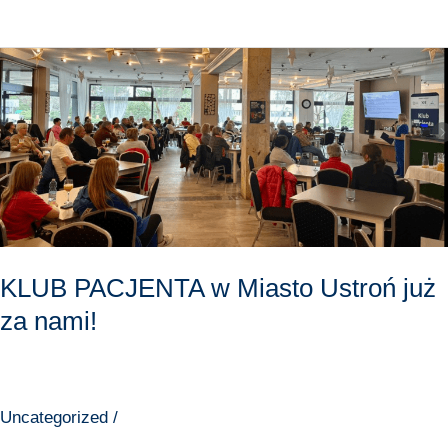
KLUB
PACJENTA
w
Miasto
Ustroń
już
za
nami!
KLUB PACJENTA w Miasto Ustroń już
za nami!
Uncategorized
/