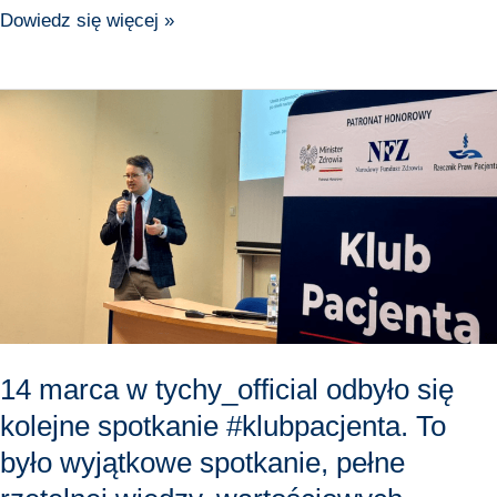
Dowiedz się więcej »
14
marca
w
tychy_official
odbyło
się
kolejne
spotkanie
#klubpacjenta.
To
14 marca w tychy_official odbyło się
było
kolejne spotkanie #klubpacjenta. To
wyjątkowe
było wyjątkowe spotkanie, pełne
spotkanie,