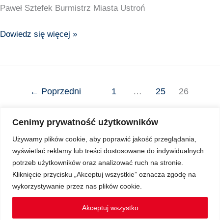
Paweł Sztefek Burmistrz Miasta Ustroń
Dowiedz się więcej »
←
Poprzedni
1
…
25
26
27
…
30
Następny
→
Cenimy prywatność użytkowników
Używamy plików cookie, aby poprawić jakość przeglądania,
wyświetlać reklamy lub treści dostosowane do indywidualnych
Copyright © 2026 Z Sercem do Pacjenta
potrzeb użytkowników oraz analizować ruch na stronie.
Kliknięcie przycisku „Akceptuj wszystkie” oznacza zgodę na
wykorzystywanie przez nas plików cookie.
Regulamin Ochrony Danych Osobowych
Akceptuj wszystko
Regulamin spotkań Klubu Pacjenta on-line