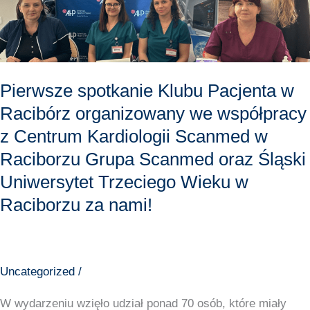
organizowany
we
współpracy
z
Pierwsze spotkanie Klubu Pacjenta w
Centrum
Racibórz organizowany we współpracy
Kardiologii
z Centrum Kardiologii Scanmed w
Scanmed
w
Raciborzu Grupa Scanmed oraz Śląski
Raciborzu
Uniwersytet Trzeciego Wieku w
Grupa
Raciborzu za nami!
Scanmed
oraz
Śląski
Uniwersytet
Uncategorized
/
Trzeciego
W wydarzeniu wzięło udział ponad 70 osób, które miały
Wieku