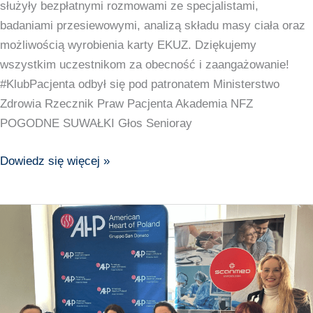
służyły bezpłatnymi rozmowami ze specjalistami,
badaniami przesiewowymi, analizą składu masy ciała oraz
możliwością wyrobienia karty EKUZ. Dziękujemy
wszystkim uczestnikom za obecność i zaangażowanie!
#KlubPacjenta odbył się pod patronatem Ministerstwo
Zdrowia Rzecznik Praw Pacjenta Akademia NFZ
POGODNE SUWAŁKI Głos Senioray
Dowiedz się więcej »
Pierwsze
spotkanie
Klubu
Pacjenta
w
Racibórz