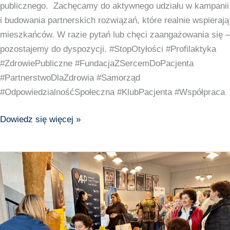
publicznego. Zachęcamy do aktywnego udziału w kampanii
i budowania partnerskich rozwiązań, które realnie wspierają
mieszkańców. W razie pytań lub chęci zaangażowania się –
pozostajemy do dyspozycji. #StopOtyłości #Profilaktyka
#ZdrowiePubliczne #FundacjaZSercemDoPacjenta
#PartnerstwoDlaZdrowia #Samorząd
#OdpowiedzialnośćSpołeczna #KlubPacjenta #Współpraca
Dowiedz się więcej »
Klub
Pacjenta
w
Miasto
Bieruń