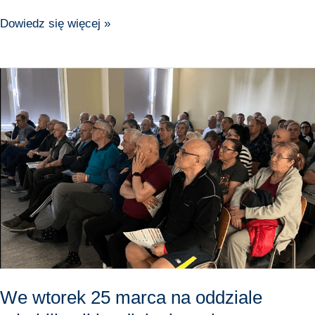
Dowiedz się więcej »
We
wtorek
25
marca
na
oddziale
rehabilitacji
kardiologicznej
w
Augustowie
odbył
się
We wtorek 25 marca na oddziale
Klub