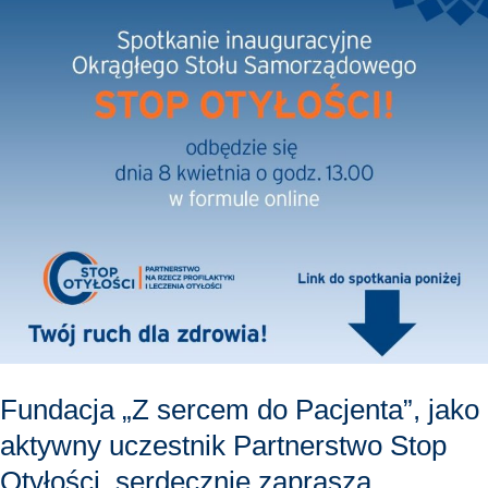
Pacjenta”,
jako
aktywny
uczestnik
Partnerstwo
Stop
Otyłości,
serdecznie
zaprasza
przedstawicieli
samorządów
lokalnych
do
Fundacja „Z sercem do Pacjenta”, jako
włączenia
się
aktywny uczestnik Partnerstwo Stop
w
Otyłości, serdecznie zaprasza