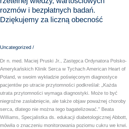
rzetelnej wiedzy, wartościowych
pełne
rozmów i bezpłatnych badań.
rzetelnej
Dziękujemy za liczną obecność
wiedzy,
wartościowych
rozmów
i
Uncategorized
/
bezpłatnych
badań.
Dr n. med. Maciej Pruski Jr., Zastępca Ordynatora Polsko-
Dziękujemy
Amerykańskich Klinik Serca w Tychach American Heart of
za
Poland, w swoim wykładzie poświęconym diagnostyce
liczną
pacjentów po utracie przytomności podkreślał: „Każda
obecność
utrata przytomności wymaga diagnostyki. Może to być
niegroźne zasłabnięcie, ale także objaw poważnej choroby
serca, dlatego nie można tego bagatelizować.” Beata
Williams, Specjalistka ds. edukacji diabetologicznej Abbott,
mówiła o znaczeniu monitorowania poziomu cukru we krwi.