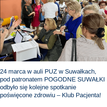
PUZ
w
Suwałkach,
pod
patronatem
POGODNE
SUWAŁKI
odbyło
się
kolejne
spotkanie
24 marca w auli PUZ w Suwałkach,
poświęcone
pod patronatem POGODNE SUWAŁKI
zdrowiu
odbyło się kolejne spotkanie
–
poświęcone zdrowiu – Klub Pacjenta!
Klub
Pacjenta!