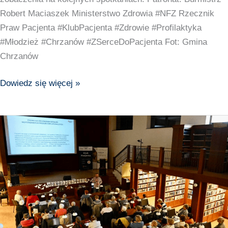
Gmina
Robert Maciaszek Ministerstwo Zdrowia #NFZ Rzecznik
Chrzanów
Praw Pacjenta #KlubPacjenta #Zdrowie #Profilaktyka
#Młodzież #Chrzanów #ZSerceDoPacjenta Fot: Gmina
Chrzanów
Dowiedz się więcej »
Za
nami
wyjątkowe
spotkanie
w
Mikołowie