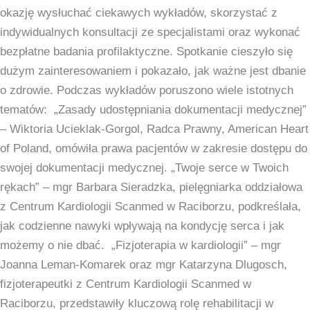
okazję wysłuchać ciekawych wykładów, skorzystać z
w
indywidualnych konsultacji ze specjalistami oraz wykonać
Raciborzu
bezpłatne badania profilaktyczne. Spotkanie cieszyło się
za
dużym zainteresowaniem i pokazało, jak ważne jest dbanie
nami!
o zdrowie. Podczas wykładów poruszono wiele istotnych
tematów: „Zasady udostępniania dokumentacji medycznej”
– Wiktoria Ucieklak-Gorgol, Radca Prawny, American Heart
of Poland, omówiła prawa pacjentów w zakresie dostępu do
swojej dokumentacji medycznej. „Twoje serce w Twoich
rękach” – mgr Barbara Sieradzka, pielęgniarka oddziałowa
z Centrum Kardiologii Scanmed w Raciborzu, podkreślała,
jak codzienne nawyki wpływają na kondycję serca i jak
możemy o nie dbać. „Fizjoterapia w kardiologii” – mgr
Joanna Leman-Komarek oraz mgr Katarzyna Dlugosch,
fizjoterapeutki z Centrum Kardiologii Scanmed w
Raciborzu, przedstawiły kluczową rolę rehabilitacji w