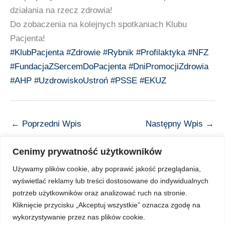
działania na rzecz zdrowia!
Do zobaczenia na kolejnych spotkaniach Klubu
Pacjenta!
#KlubPacjenta
#Zdrowie
#Rybnik
#Profilaktyka
#NFZ
#FundacjaZSercemDoPacjenta
#DniPromocjiZdrowia
#AHP
#UzdrowiskoUstroń
#PSSE
#EKUZ
←
Poprzedni Wpis
Następny Wpis
→
Cenimy prywatność użytkowników
Używamy plików cookie, aby poprawić jakość przeglądania,
wyświetlać reklamy lub treści dostosowane do indywidualnych
Copyright © 2026 Z Sercem do Pacjenta
potrzeb użytkowników oraz analizować ruch na stronie.
Kliknięcie przycisku „Akceptuj wszystkie” oznacza zgodę na
wykorzystywanie przez nas plików cookie.