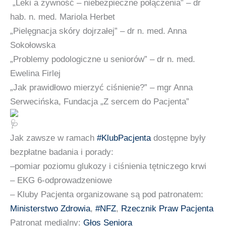
„Leki a żywność – niebezpieczne połączenia” – dr
hab. n. med. Mariola Herbet
„Pielęgnacja skóry dojrzałej” – dr n. med. Anna
Sokołowska
„Problemy podologiczne u seniorów” – dr n. med.
Ewelina Firlej
„Jak prawidłowo mierzyć ciśnienie?” – mgr Anna
Serwecińska, Fundacja „Z sercem do Pacjenta”
Jak zawsze w ramach
#KlubPacjenta
dostępne były
bezpłatne badania i porady:
–
pomiar poziomu glukozy i ciśnienia tętniczego krwi
– EKG 6-odprowadzeniowe
–
Kluby Pacjenta organizowane są pod patronatem:
Ministerstwo Zdrowia
,
#NFZ
,
Rzecznik Praw Pacjenta
Patronat medialny:
Głos Seniora