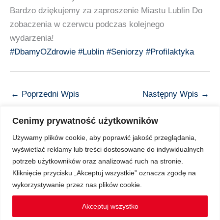
Bardzo dziękujemy za zaproszenie Miastu Lublin Do
zobaczenia w czerwcu podczas kolejnego
wydarzenia!
#DbamyOZdrowie
#Lublin
#Seniorzy
#Profilaktyka
←
Poprzedni Wpis
Następny Wpis
→
Cenimy prywatność użytkowników
Używamy plików cookie, aby poprawić jakość przeglądania,
wyświetlać reklamy lub treści dostosowane do indywidualnych
Copyright © 2026 Z Sercem do Pacjenta
potrzeb użytkowników oraz analizować ruch na stronie.
Kliknięcie przycisku „Akceptuj wszystkie” oznacza zgodę na
wykorzystywanie przez nas plików cookie.
Regulamin Ochrony Danych Osobowych
Akceptuj wszystko
Regulamin spotkań Klubu Pacjenta on-line