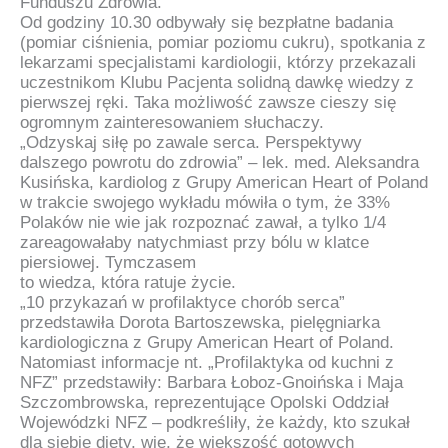
Funduszu Zdrowia.
Od godziny 10.30 odbywały się bezpłatne badania
(pomiar ciśnienia, pomiar poziomu cukru), spotkania z
lekarzami specjalistami kardiologii, którzy przekazali
uczestnikom Klubu Pacjenta solidną dawkę wiedzy z
pierwszej ręki. Taka możliwość zawsze cieszy się
ogromnym zainteresowaniem słuchaczy.
„Odzyskaj siłę po zawale serca. Perspektywy
dalszego powrotu do zdrowia” – lek. med. Aleksandra
Kusińska, kardiolog z Grupy American Heart of Poland
w trakcie swojego wykładu mówiła o tym, że 33%
Polaków nie wie jak rozpoznać zawał, a tylko 1/4
zareagowałaby natychmiast przy bólu w klatce
piersiowej. Tymczasem
to wiedza, która ratuje życie.
„10 przykazań w profilaktyce chorób serca”
przedstawiła Dorota Bartoszewska, pielęgniarka
kardiologiczna z Grupy American Heart of Poland.
Natomiast informacje nt. „Profilaktyka od kuchni z
NFZ” przedstawiły: Barbara Łoboz-Gnoińska i Maja
Szczombrowska, reprezentujące Opolski Oddział
Wojewódzki NFZ – podkreśliły, że każdy, kto szukał
dla siebie diety, wie, że większość gotowych