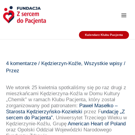
Przejdź
do
treści
Kalendarz Klubu Pacjenta
4 komentarze
/
Kędzierzyn-Koźle
,
Wszystkie wpisy
/
Przez
We wtorek 25 kwietnia spotkaliśmy się po raz drugi z
mieszkańcami Kędzierzyna-Koźla w Domu Kultury
„Chemik” w ramach Klubu Pacjenta, który został
zorganizowany pod patronatem:
Paweł Masełko –
Starosta Kędzierzyńsko-Kozielski
przez F
undację „Z
sercem do Pacjenta”
, Uniwersytet Trzeciego Wieku w
Kędzierzynie-Koźlu, Grupę
American Heart of Poland
oraz Opolski Oddział Wojewódzki Narodowego