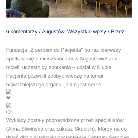
6 komentarzy
/
Augustów
,
Wszystkie wpisy
/ Przez
Fundacja „Z sercem do Pacjenta”
po raz pierwszy
spotkała się z mieszkańcami w
August
owie! Jak
mówili uczestnicy spotkania – udział w Klubie
Pacjenta pozwolił zdobyć wiedzę na temat
najważniejszego organu, jakim jest serce
Wykłady zostały poprowadzone przez specjalistów
(Anna Śliwińska oraz Łukasz Skubich), którzy na co
dzień dbają o zdrowie pacjentów w Centrum Sercowo-