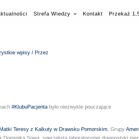
ktualności
Strefa Wiedzy
Kontakt
Przekaż 1
ystkie wpisy
/ Przez
amach
#KlubuPacjenta
było niezwykle pouczające
. Matki Teresy z Kalkuty w Drawsku Pomorskim
, Grupy
Ameri
r Dominika Sowa, specjalista laboratoryjnej diagnostyki medy