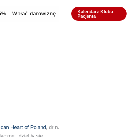
Kalendarz Klubu
,5%
Wpłać darowiznę
Pacjenta
can Heart of Poland
, dr n.
cznej, dzieliły się