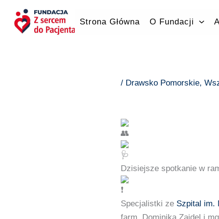
Przejdź
do
Strona Główna
O Fundacji
A
treści
/
Drawsko Pomorskie
,
Wsz
Dzisiejsze spotkanie w r
Specjalistki ze
Szpital im
farm. Dominika Zajdel i mg