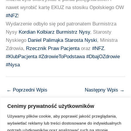
nawet wyrobić kartę EKUZ na stosiku Opolskiego OW
#NFZ
!
Wydarzenie odbyło się pod patronatem Burmistrza
Nysy
Kordian Kolbiarz Burmistrz Nysy
, Starosty
Nyskiego
Daniel Palimąka Starosta Nyski
, Ministra
Zdrowia,
Rzecznik Praw Pacjenta
oraz
#NFZ
.
#KlubPacjenta
#ZdrowieToPodstawa
#DbajOZdrowie
#Nysa
←
Poprzedni Wpis
Następny Wpis
→
Cenimy prywatność użytkowników
Używamy plików cookie, aby poprawić jakość przeglądania,
wyświetlać reklamy lub treści dostosowane do indywidualnych
Copyright © 2026 Z Sercem do Pacjenta
potrzeb użytkowników oraz analizować ruch na stronie.