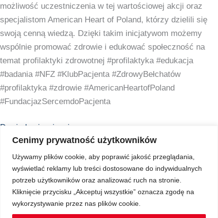
możliwość uczestniczenia w tej wartościowej akcji oraz
specjalistom American Heart of Poland, którzy dzielili się
swoją cenną wiedzą. Dzięki takim inicjatywom możemy
wspólnie promować zdrowie i edukować społeczność na
temat profilaktyki zdrowotnej #profilaktyka #edukacja
#badania #NFZ #KlubPacjenta #ZdrowyBełchatów
#profilaktyka #zdrowie #AmericanHeartofPoland
#FundacjazSercemdoPacjenta
Dowiedz się więcej »
Cenimy prywatność użytkowników
Używamy plików cookie, aby poprawić jakość przeglądania,
wyświetlać reklamy lub treści dostosowane do indywidualnych
Copyright © 2026 Z Sercem do Pacjenta
potrzeb użytkowników oraz analizować ruch na stronie.
Kliknięcie przycisku „Akceptuj wszystkie” oznacza zgodę na
wykorzystywanie przez nas plików cookie.
Regulamin Ochrony Danych Osobowych