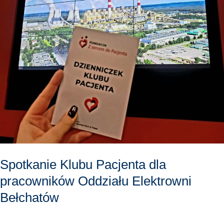
pracowników
Oddziału
Elektrowni
Bełchatów
Spotkanie Klubu Pacjenta dla
pracowników Oddziału Elektrowni
Bełchatów