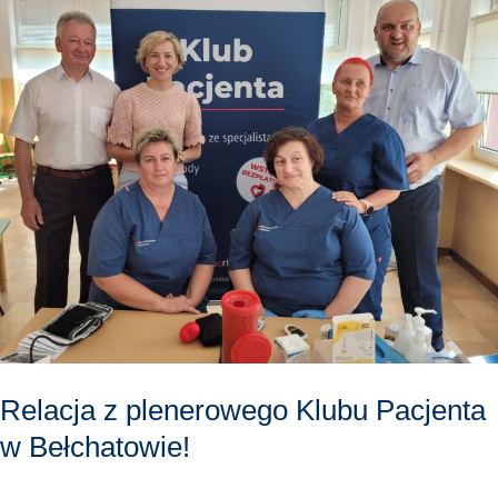
plenerowego
Klubu
Pacjenta
w
Bełchatowie!
Relacja z plenerowego Klubu Pacjenta
w Bełchatowie!