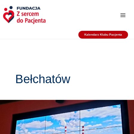
Przejdź
do
treści
Kalendarz Klubu Pacjenta
Bełchatów
Spotkanie
Klubu
Pacjenta
dla