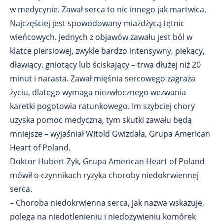
w medycynie. Zawał serca to nic innego jak martwica.
Najczęściej jest spowodowany miażdżycą tętnic
wieńcowych. Jednych z objawów zawału jest ból w
klatce piersiowej, zwykle bardzo intensywny, piekący,
dławiący, gniotący lub ściskający – trwa dłużej niż 20
minut i narasta. Zawał mięśnia sercowego zagraża
życiu, dlatego wymaga niezwłocznego wezwania
karetki pogotowia ratunkowego. Im szybciej chory
uzyska pomoc medyczną, tym skutki zawału będą
mniejsze – wyjaśniał Witold Gwizdała, Grupa American
Heart of Poland.
Doktor Hubert Zyk, Grupa American Heart of Poland
mówił o czynnikach ryzyka choroby niedokrwiennej
serca.
– Choroba niedokrwienna serca, jak nazwa wskazuje,
polega na niedotlenieniu i niedożywieniu komórek