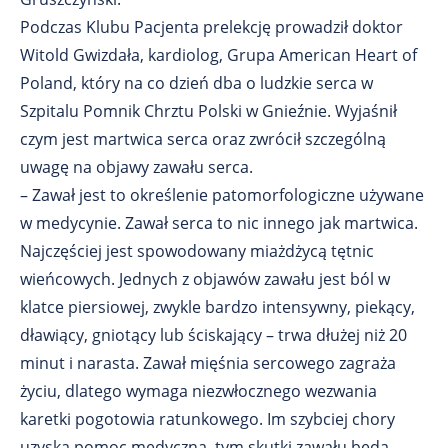
Podczas Klubu Pacjenta prelekcję prowadził doktor
Witold Gwizdała, kardiolog, Grupa American Heart of
Poland, który na co dzień dba o ludzkie serca w
Szpitalu Pomnik Chrztu Polski w Gnieźnie. Wyjaśnił
czym jest martwica serca oraz zwrócił szczególną
uwagę na objawy zawału serca.
– Zawał jest to określenie patomorfologiczne używane
w medycynie. Zawał serca to nic innego jak martwica.
Najczęściej jest spowodowany miażdżycą tętnic
wieńcowych. Jednych z objawów zawału jest ból w
klatce piersiowej, zwykle bardzo intensywny, piekący,
dławiący, gniotący lub ściskający – trwa dłużej niż 20
minut i narasta. Zawał mięśnia sercowego zagraża
życiu, dlatego wymaga niezwłocznego wezwania
karetki pogotowia ratunkowego. Im szybciej chory
uzyska pomoc medyczną, tym skutki zawału będą