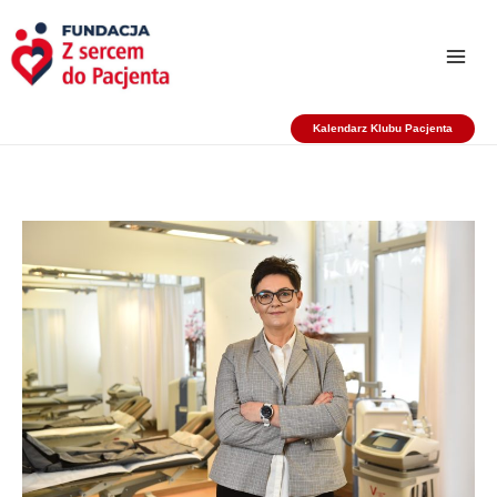
Przejdź
do
treści
Kalendarz Klubu Pacjenta