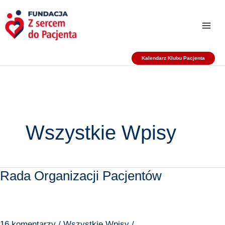
Przejdź
do
treści
Kalendarz Klubu Pacjenta
Wszystkie Wpisy
Rada Organizacji Pacjentów
Rada
Organizacji
Pacjentów
16 komentarzy
/
Wszystkie Wpisy
/