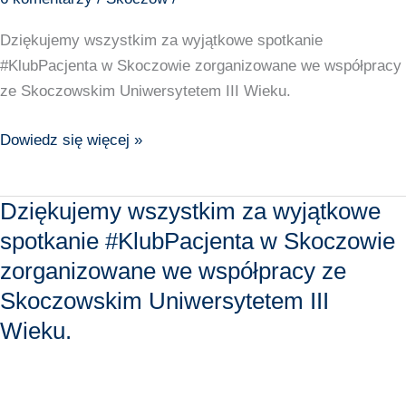
Dziękujemy wszystkim za wyjątkowe spotkanie
#KlubPacjenta w Skoczowie zorganizowane we współpracy
ze Skoczowskim Uniwersytetem III Wieku.
Dowiedz się więcej »
Dziękujemy wszystkim za wyjątkowe
Dziękujemy
wszystkim
spotkanie #KlubPacjenta w Skoczowie
za
zorganizowane we współpracy ze
wyjątkowe
Skoczowskim Uniwersytetem III
spotkanie
Wieku.
#KlubPacjenta
w
Skoczowie