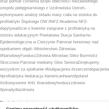
oraz pomiar ciśnienia dzięki obecności niezawodnego
zespołu pielęgniarskiego z Uzdrowiska Ustroń,-
wykonywano analizę składu masy ciała na stoiska ds.
profilaktyki Śląskiego OW #NFZ Akademia NFZ-
dopytywaliście o kwestie związane z profilaktyką na
stoisku edukacyjnym Powiatowa Stacja Sanitarno-
Epidemiologiczna w Cieszynie Patronat honorowy nad
spotkaniem objęli:-Ministerstwo Zdrowiaa-
#NarodowyFunduszZdrowia-Mirosław Sitko Burmistrz
Skoczowa-Patronat medialny Głos SenioraDziękujemy
wszystkim za spotkanie #klubpacjenta #zsercemdopacjenta
#profilaktyka #edukacja #americanheartofpoland
#zdrowysenior #nfz #narodowyfunduszzdrowia
#poradydlazdrowia
Dowiedz się więcej »
Cenimy prywatność użytkowników