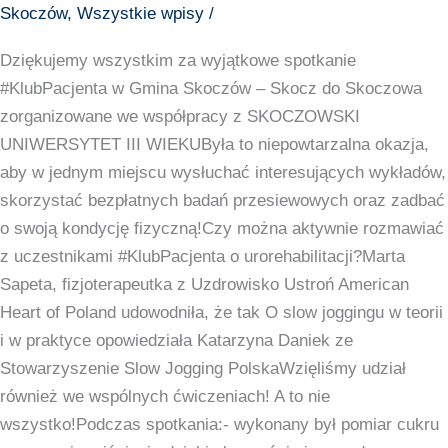
zorganizowane
Skoczów
,
Wszystkie wpisy
/
we
Dziękujemy wszystkim za wyjątkowe spotkanie
współpracy
#KlubPacjenta w Gmina Skoczów – Skocz do Skoczowa
ze
zorganizowane we współpracy z SKOCZOWSKI
Skoczowskim
UNIWERSYTET III WIEKUByła to niepowtarzalna okazja,
Uniwersytetem
aby w jednym miejscu wysłuchać interesujących wykładów,
III
skorzystać bezpłatnych badań przesiewowych oraz zadbać
Wieku.
o swoją kondycję fizyczną!Czy można aktywnie rozmawiać
z uczestnikami #KlubPacjenta o urorehabilitacji?Marta
Sapeta, fizjoterapeutka z Uzdrowisko Ustroń American
Heart of Poland udowodniła, że tak O slow joggingu w teorii
i w praktyce opowiedziała Katarzyna Daniek ze
Stowarzyszenie Slow Jogging PolskaWzięliśmy udział
również we wspólnych ćwiczeniach! A to nie
wszystko!Podczas spotkania:- wykonany był pomiar cukru