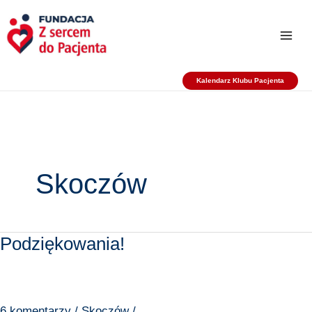
Przejdź
do
treści
Kalendarz Klubu Pacjenta
Skoczów
Podziękowania!
Podziękowania!
6 komentarzy
/
Skoczów
/