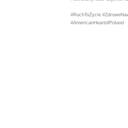
#RuchToŻycie #ZdroweNaw
#AmericanHeartofPoland