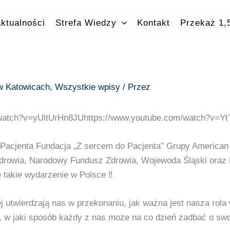
ktualności
Strefa Wiedzy
Kontakt
Przekaż 1
 w Katowicach
,
Wszystkie wpisy
/ Przez
/watch?v=yUitUrHn8JUhttps://www.youtube.com/watch?v=Y
Pacjenta Fundacja „Z sercem do Pacjenta” Grupy American 
Zdrowia, Narodowy Fundusz Zdrowia, Wojewoda Śląski oraz 
 takie wydarzenie w Polsce ‼️
j utwierdzają nas w przekonaniu, jak ważna jest nasza rola 
 w jaki sposób każdy z nas może na co dzień zadbać o swo