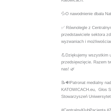
Katowicach.
💦O nawodnienie dbała Nat
✅ Równolegle z Centralnym
przedstawiciele sektora z
wyzwaniach i możliwościac
💪Dziękujemy wszystkim uc
przedsięwzięcie. Razem tw
nas! 🌿
📝🔊Patronat medialny nad
KATOWICACH.eu, Głos Seni
Stowarzyszeń Uniwersytet
#CentralnyKlubPacjenta #