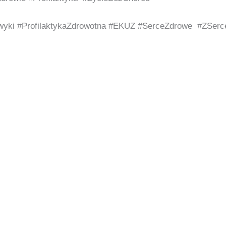
yki #ProfilaktykaZdrowotna #EKUZ #SerceZdrowe #ZSerc