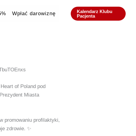
Kalendarz Klubu
,5%
Wpłać darowiznę
Pacjenta
tTbuTOEnxs
Heart of Poland pod
Prezydent Miasta
w promowaniu profilaktyki,
je zdrowie. ✨