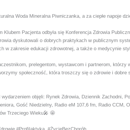
uralna Woda Mineralna Piwniczanka, a za ciepłe napoje dz
 Klubem Pacjenta odbyła się Konferencja Zdrowia Publiczn
drowia dyskutowali o dobrych praktykach w publicznym syst
h w zakresie edukacji zdrowotnej, a także o medycynie styl
zestnikom, prelegentom, wystawcom i partnerom, którzy wł
orzymy społeczność, która troszczy się o zdrowie i dobre
 wydarzeniem objęli: Rynek Zdrowia, Dziennik Zachodni, Po
ora, Gość Niedzielny, Radio eM 107,6 fm, Radio CCM, O
ów Trzeciego Wieku🎤 🤩
Zdrowie #Profilaktyka #ŻycieBezChorób