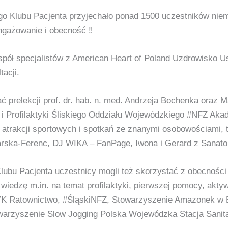
go Klubu Pacjenta przyjechało ponad 1500 uczestników niema
gażowanie i obecność ‼️
pół specjalistów z American Heart of Poland Uzdrowisko U
tacji.
ć prelekcji prof. dr. hab. n. med. Andrzeja Bochenka oraz 
 i Profilaktyki Śliskiego Oddziału Wojewódzkiego #NFZ Aka
atrakcji sportowych i spotkań ze znanymi osobowościami, t
arska-Ferenc, DJ WIKA – FanPage, Iwona i Gerard z Sanato
o Klubu Pacjenta uczestnicy mogli też skorzystać z obecnoś
wiedzę m.in. na temat profilaktyki, pierwszej pomocy, aktyw
Ratownictwo, #ŚląskiNFZ, Stowarzyszenie Amazonek w B
arzyszenie Slow Jogging Polska Wojewódzka Stacja Sanit