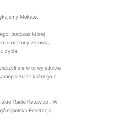
iękujemy Mokate.
ego, podczas której
emie ochrony zdrowia,
u życia.
ączyli się w to wyjątkowe
 samopoczucie każdego z
lskie Radio Katowice , W
gólnopolska Federacja