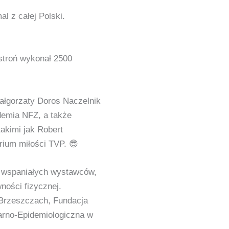
l z całej Polski.
stroń wykonał 2500
Małgorzaty Doros Naczelnik
demia NFZ, a także
akimi jak Robert
rium miłości TVP. 😎
ci wspaniałych wystawców,
ności fizycznej.
rzeszczach, Fundacja
arno-Epidemiologiczna w