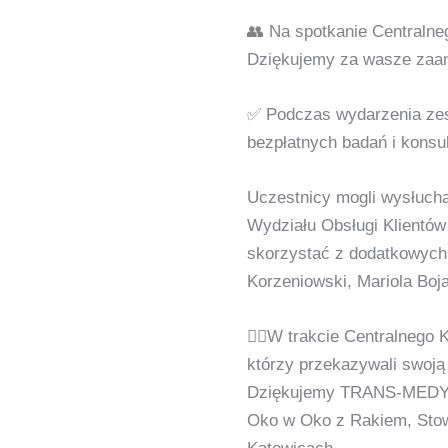
👥 Na spotkanie Centralne
Dziękujemy za wasze zaan
✅ Podczas wydarzenia zes
bezpłatnych badań i konsul
Uczestnicy mogli wysłucha
Wydziału Obsługi Klientów
skorzystać z dodatkowych 
Korzeniowski, Mariola Boj
🏃‍♀️W trakcie Centralneg
którzy przekazywali swoją 
Dziękujemy TRANS-MEDYK 
Oko w Oko z Rakiem, Stow