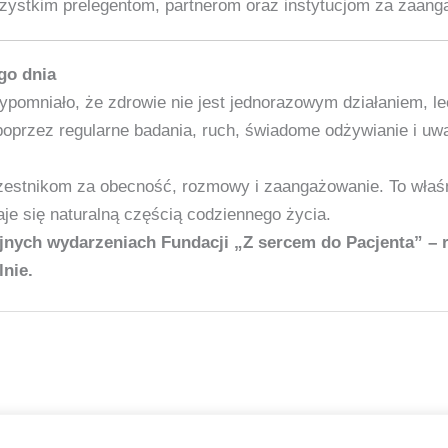
ystkim prelegentom, partnerom oraz instytucjom za zaanga
go dnia
ypomniało, że zdrowie nie jest jednorazowym działaniem, l
oprzez regularne badania, ruch, świadome odżywianie i uw
estnikom za obecność, rozmowy i zaangażowanie. To właśn
aje się naturalną częścią codziennego życia.
jnych wydarzeniach Fundacji „Z sercem do Pacjenta” –
nie.