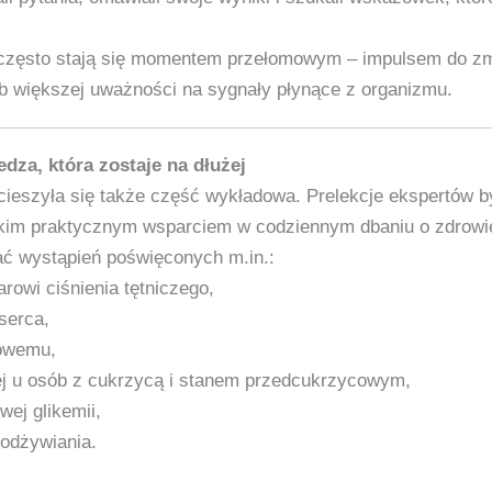
 często stają się momentem przełomowym – impulsem do z
ub większej uważności na sygnały płynące z organizmu.
dza, która zostaje na dłużej
eszyła się także część wykładowa. Prelekcje ekspertów by
tkim praktycznym wsparciem w codziennym dbaniu o zdrowi
ać wystąpień poświęconych m.in.:
owi ciśnienia tętniczego,
serca,
kowemu,
ej u osób z cukrzycą i stanem przedcukrzycowym,
wej glikemii,
odżywiania.