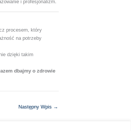
żowanie i profesjonalizm.
ecz procesem, który
ażność na potrzeby
ie dzięki takim
 razem dbajmy o zdrowie
Następny Wpis
→