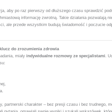
azja, aby po raz pierwszy od dłuższego czasu sprawdzić p
hmiastową informację zwrotną. Takie działania pozwalają ni
ci, ale przede wszystkim budują świadomość i poczucie od
klucz do zrozumienia zdrowia
badania, miały
indywidualne rozmowy ze specjalistami
. U
su:
nej,
a.
, partnerski charakter – bez presji czasu i bez trudnego, 
li pytania, omawiali swoje wyniki i szukali wskazówek, kt