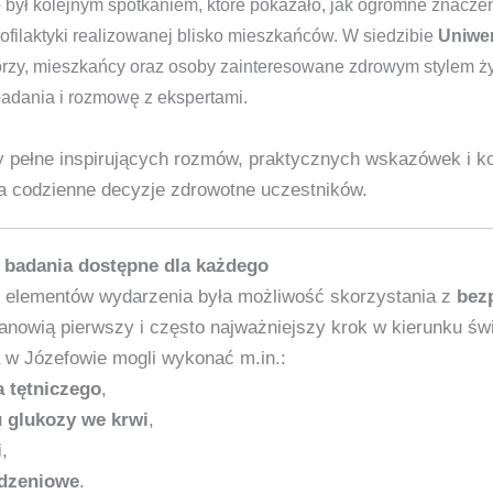
e
był kolejnym spotkaniem, które pokazało, jak ogromne znacze
ofilaktyki realizowanej blisko mieszkańców. W siedzibie
Uniwer
iorzy, mieszkańcy oraz osoby zainteresowane zdrowym stylem ży
badania i rozmowę z ekspertami.
y pełne inspirujących rozmów, praktycznych wskazówek i ko
a codzienne decyzje zdrowotne uczestników.
– badania dostępne dla każdego
 elementów wydarzenia była możliwość skorzystania z
bez
tanowią pierwszy i często najważniejszy krok w kierunku św
 w Józefowie mogli wykonać m.in.:
a tętniczego
,
 glukozy we krwi
,
i
,
dzeniowe
.