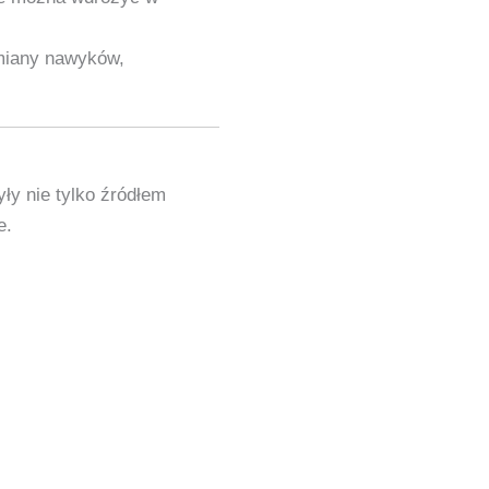
miany nawyków,
ły nie tylko źródłem
e.