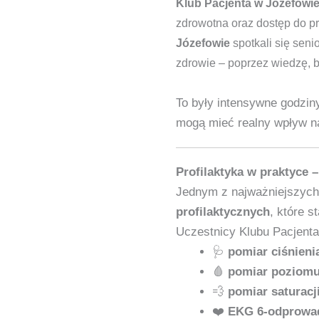
Klub Pacjenta w Józefowi
zdrowotna oraz dostęp do pr
Józefowie
spotkali się sen
zdrowie – poprzez wiedzę, 
To były intensywne godzin
mogą mieć realny wpływ n
Profilaktyka w praktyce 
Jednym z najważniejszych
profilaktycznych
, które s
Uczestnicy Klubu Pacjenta
🩺
pomiar ciśnieni
🩸
pomiar poziomu
💨
pomiar saturacj
❤️
EKG 6‑odprowa