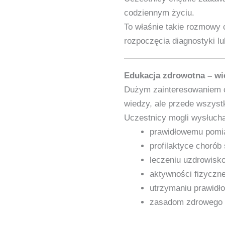
codziennym życiu.
To właśnie takie rozmowy
rozpoczęcia diagnostyki l
Edukacja zdrowotna – wie
Dużym zainteresowaniem ci
wiedzy, ale przede wszys
Uczestnicy mogli wysłuch
prawidłowemu pomiar
profilaktyce chorób 
leczeniu uzdrowis
aktywności fizyczn
utrzymaniu prawidło
zasadom zdrowego 