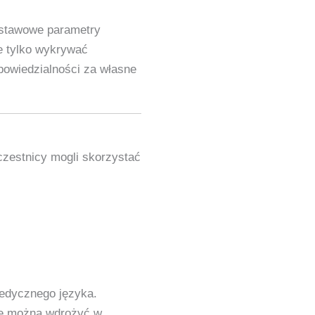
odstawowe parametry
e tylko wykrywać
powiedzialności za własne
czestnicy mogli skorzystać
medycznego języka.
óre można wdrożyć w