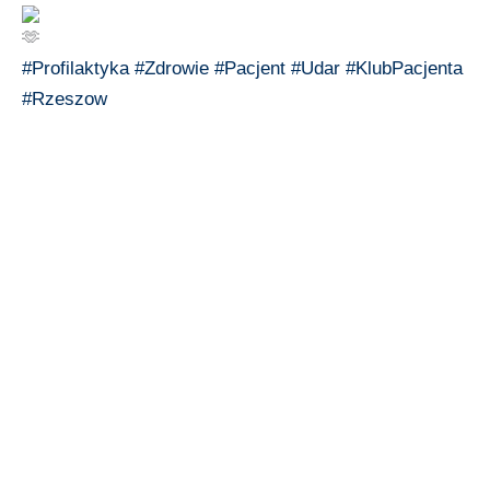
#Profilaktyka
#Zdrowie
#Pacjent
#Udar
#KlubPacjenta
#Rzeszow