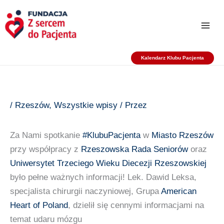
Przejdź
do
treści
Kalendarz Klubu Pacjenta
/
Rzeszów
,
Wszystkie wpisy
/ Przez
Za Nami spotkanie
#KlubuPacjenta
w
Miasto Rzeszów
przy współpracy z
Rzeszowska Rada Seniorów
oraz
Uniwersytet Trzeciego Wieku Diecezji Rzeszowskiej
było pełne ważnych informacji! Lek. Dawid Leksa,
specjalista chirurgii naczyniowej, Grupa
American
Heart of Poland
, dzielił się cennymi informacjami na
temat udaru mózgu