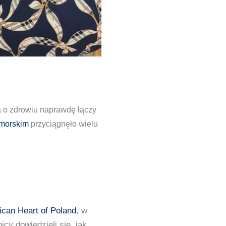
 o zdrowiu naprawdę łączy
omorskim
przyciągnęło wielu
can Heart of Poland
, w
cy dowiedzieli się, jak