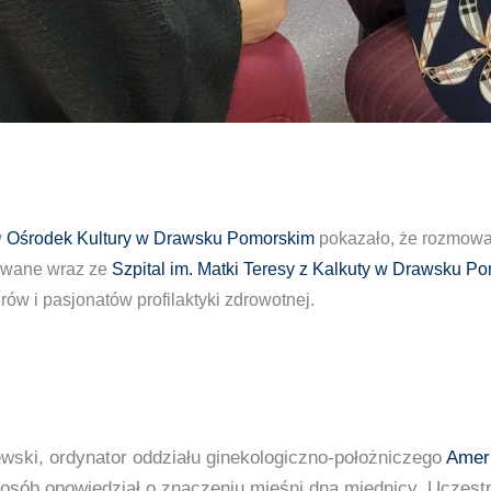
w
Ośrodek Kultury w Drawsku Pomorskim
pokazało, że rozmowa
zowane wraz ze
Szpital im. Matki Teresy z Kalkuty w Drawsku P
ów i pasjonatów profilaktyki zdrowotnej.
ewski, ordynator oddziału ginekologiczno-położniczego
Ameri
posób opowiedział o znaczeniu mięśni dna miednicy. Uczestni