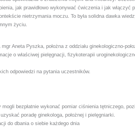
bienia, jak prawidłowo wykonywać ćwiczenia i jak włączyć p
ntekście nietrzymania moczu. To była solidna dawka wiedzy
ennym życiu.
a mgr Aneta Pyszka, położna z oddziału ginekologiczno-poł
acje o właściwej pielęgnacji, fizykoterapii uroginekologicz
kich odpowiedzi na pytania uczestników.
y mogli bezpłatnie wykonać pomiar ciśnienia tętniczego, po
zyskać poradę ginekologa, położnej i pielęgniarki.
acji do dbania o siebie każdego dnia