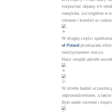
rozpoznać objawy ich osła
nawyków, szczególnie w ko
zdrowie i komfort w codzi
W drugiej części spotkani
of Poland
przekazała inform
nietrzymaniem moczu.
Nasz zespół udzielił wszel
W strefie badań uczestnic
odprowadzeniowe, a także u
Było wiele rozmów i inspir