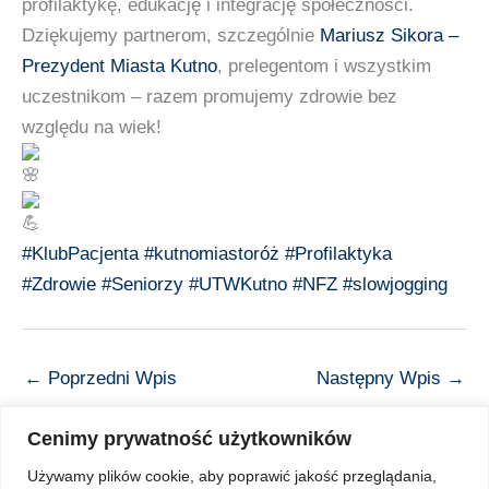
profilaktykę, edukację i integrację społeczności.
Dziękujemy partnerom, szczególnie
Mariusz Sikora –
Prezydent Miasta Kutno
, prelegentom i wszystkim
uczestnikom – razem promujemy zdrowie bez
względu na wiek!
#KlubPacjenta
#kutnomiastoróż
#Profilaktyka
#Zdrowie
#Seniorzy
#UTWKutno
#NFZ
#slowjogging
←
Poprzedni Wpis
Następny Wpis
→
Cenimy prywatność użytkowników
Używamy plików cookie, aby poprawić jakość przeglądania,