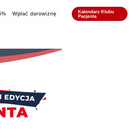
Kalendarz Klubu
,5%
Wpłać darowiznę
Pacjenta