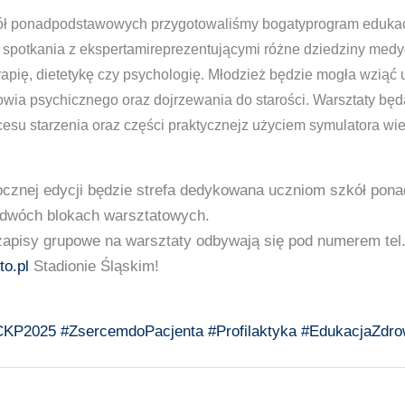
ół ponadpodstawowych przygotowaliśmy bogatyprogram edukacy
spotkania z ekspertamireprezentującymi różne dziedziny medyc
erapię, dietetykę czy psychologię. Młodzież będzie mogła wziąć
wia psychicznego oraz dojrzewania do starości. Warsztaty będą
esu starzenia oraz części praktycznejz użyciem symulatora wi
ocznej edycji będzie strefa dedykowana uczniom szkół pon
 dwóch blokach warsztatowych.
zapisy grupowe na warsztaty odbywają się pod numerem tel
to.pl
Stadionie Śląskim!
CKP2025
#ZsercemdoPacjenta
#Profilaktyka
#EdukacjaZdro