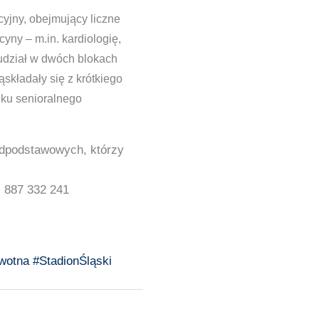
jny, obejmujący liczne
yny – m.in. kardiologię,
 udział w dwóch blokach
składały się z krótkiego
eku senioralnego
adpodstawowych, którzy
. 887 332 241
wotna
#StadionŚląski