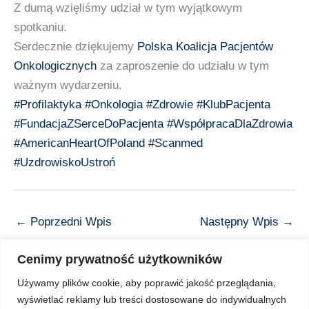
Z dumą wzięliśmy udział w tym wyjątkowym
spotkaniu.
Serdecznie dziękujemy
Polska Koalicja Pacjentów
Onkologicznych
za zaproszenie do udziału w tym
ważnym wydarzeniu.
#Profilaktyka
#Onkologia
#Zdrowie
#KlubPacjenta
#FundacjaZSerceDoPacjenta
#WspółpracaDlaZdrowia
#AmericanHeartOfPoland
#Scanmed
#UzdrowiskoUstroń
←
Poprzedni Wpis
Następny Wpis
→
Cenimy prywatność użytkowników
Używamy plików cookie, aby poprawić jakość przeglądania,
wyświetlać reklamy lub treści dostosowane do indywidualnych
Copyright © 2026 Z Sercem do Pacjenta