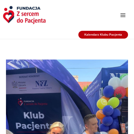
Przejdź
do
treści
Kalendarz Klubu Pacjenta