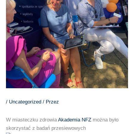
/
Uncategorized
/ Przez
W miasteczku zdrowia
Akademia NFZ
można było
skorzystać z badań przesiewowych