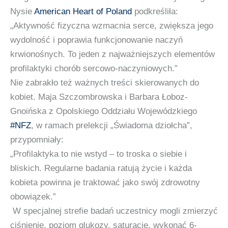
Nysie
American Heart of Poland
podkreśliła:
„Aktywność fizyczna wzmacnia serce, zwiększa jego
wydolność i poprawia funkcjonowanie naczyń
krwionośnych. To jeden z najważniejszych elementów
profilaktyki chorób sercowo-naczyniowych.”
Nie zabrakło też ważnych treści skierowanych do
kobiet. Maja Szczombrowska i Barbara Łoboz-
Gnoińska z Opolskiego Oddziału Wojewódzkiego
#NFZ
, w ramach prelekcji „Świadoma dziołcha”,
przypomniały:
„Profilaktyka to nie wstyd – to troska o siebie i
bliskich. Regularne badania ratują życie i każda
kobieta powinna je traktować jako swój zdrowotny
obowiązek.”
W specjalnej strefie badań uczestnicy mogli zmierzyć
ciśnienie, poziom glukozy, saturację, wykonać 6-