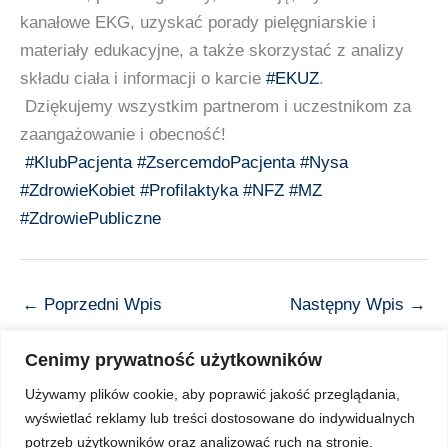
kanałowe EKG, uzyskać porady pielęgniarskie i
materiały edukacyjne, a także skorzystać z analizy
składu ciała i informacji o karcie
#EKUZ
.
Dziękujemy wszystkim partnerom i uczestnikom za
zaangażowanie i obecność!
#KlubPacjenta
#ZsercemdoPacjenta
#Nysa
#ZdrowieKobiet
#Profilaktyka
#NFZ
#MZ
#ZdrowiePubliczne
←
Poprzedni Wpis
Następny Wpis
→
Cenimy prywatność użytkowników
Używamy plików cookie, aby poprawić jakość przeglądania,
wyświetlać reklamy lub treści dostosowane do indywidualnych
Copyright © 2026 Z Sercem do Pacjenta
potrzeb użytkowników oraz analizować ruch na stronie.