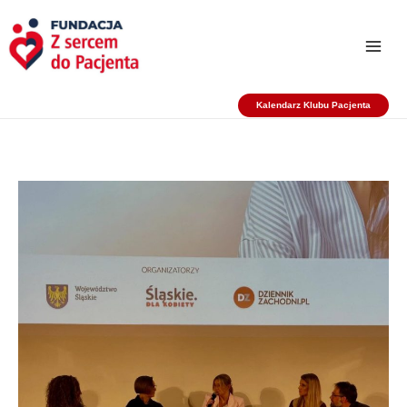
Przejdź
do
treści
Kalendarz Klubu Pacjenta