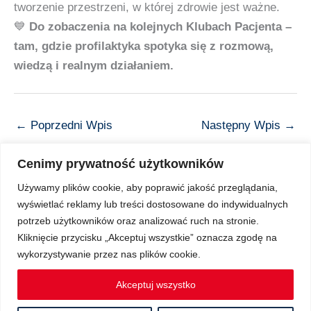
tworzenie przestrzeni, w której zdrowie jest ważne.
💙
Do zobaczenia na kolejnych Klubach Pacjenta –
tam, gdzie profilaktyka spotyka się z rozmową,
wiedzą i realnym działaniem.
←
Poprzedni Wpis
Następny Wpis
→
Cenimy prywatność użytkowników
Używamy plików cookie, aby poprawić jakość przeglądania,
wyświetlać reklamy lub treści dostosowane do indywidualnych
Copyright © 2026 Z Sercem do Pacjenta
potrzeb użytkowników oraz analizować ruch na stronie.
Kliknięcie przycisku „Akceptuj wszystkie” oznacza zgodę na
wykorzystywanie przez nas plików cookie.
Regulamin Ochrony Danych Osobowych
Akceptuj wszystko
Regulamin spotkań Klubu Pacjenta on-line