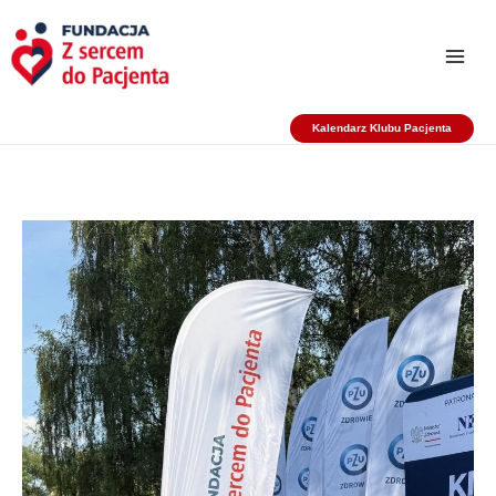
Przejdź
do
treści
Kalendarz Klubu Pacjenta