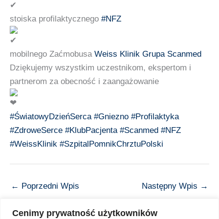
stoiska profilaktycznego
#NFZ
mobilnego Zaćmobusa
Weiss Klinik
Grupa Scanmed
Dziękujemy wszystkim uczestnikom, ekspertom i
partnerom za obecność i zaangażowanie
#ŚwiatowyDzieńSerca
#Gniezno
#Profilaktyka
#ZdroweSerce
#KlubPacjenta
#Scanmed
#NFZ
#WeissKlinik
#SzpitalPomnikChrztuPolski
←
Poprzedni Wpis
Następny Wpis
→
Cenimy prywatność użytkowników