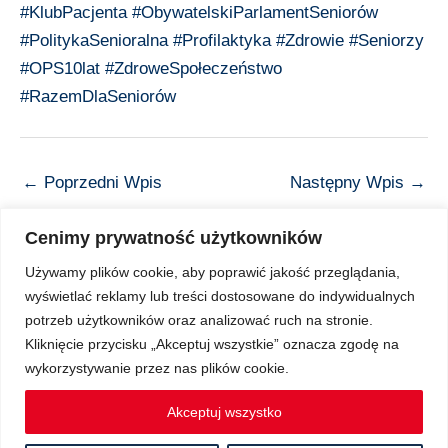
#KlubPacjenta
#ObywatelskiParlamentSeniorów
#PolitykaSenioralna
#Profilaktyka
#Zdrowie
#Seniorzy
#OPS10lat
#ZdroweSpołeczeństwo
#RazemDlaSeniorów
←
Poprzedni Wpis
Następny Wpis
→
Cenimy prywatność użytkowników
Używamy plików cookie, aby poprawić jakość przeglądania,
wyświetlać reklamy lub treści dostosowane do indywidualnych
Copyright © 2026 Z Sercem do Pacjenta
potrzeb użytkowników oraz analizować ruch na stronie.
Kliknięcie przycisku „Akceptuj wszystkie” oznacza zgodę na
wykorzystywanie przez nas plików cookie.
Regulamin Ochrony Danych Osobowych
Akceptuj wszystko
Regulamin spotkań Klubu Pacjenta on-line