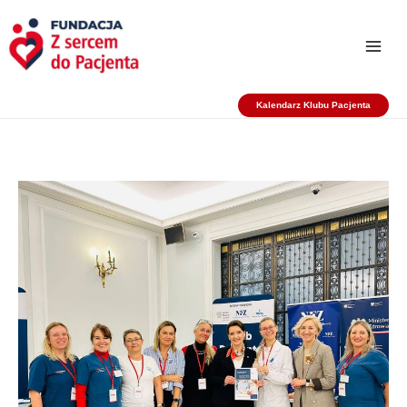
Przejdź
do
treści
Kalendarz Klubu Pacjenta