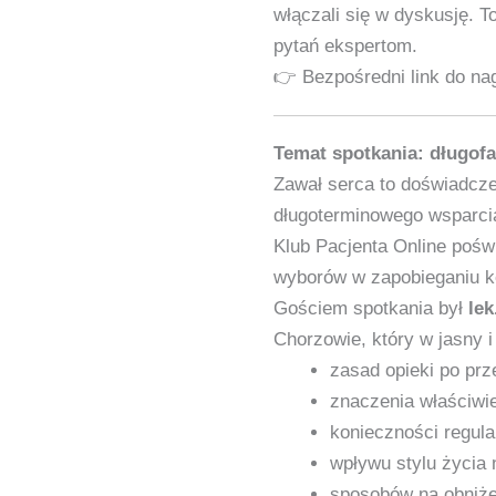
włączali się w dyskusję. T
pytań ekspertom.
👉 Bezpośredni link do n
Temat spotkania: długofa
Zawał serca to doświadcze
długoterminowego wsparcia
Klub Pacjenta Online pośw
wyborów w zapobieganiu 
Gościem spotkania był
le
Chorzowie, który w jasny 
zasad opieki po pr
znaczenia właściwi
konieczności regula
wpływu stylu życia 
sposobów na obniże