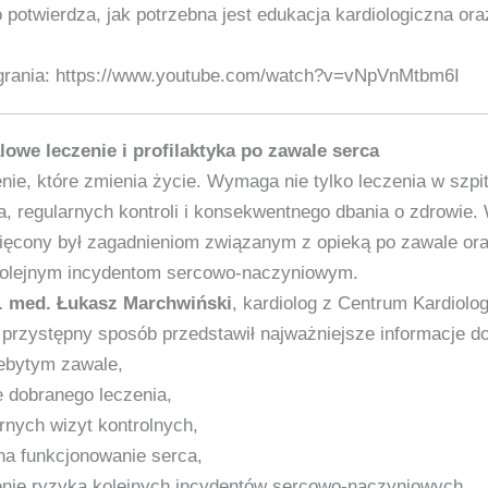
o potwierdza, jak potrzebna jest edukacja kardiologiczna o
agrania: https://www.youtube.com/watch?v=vNpVnMtbm6I
lowe leczenie i profilaktyka po zawale serca
nie, które zmienia życie. Wymaga nie tylko leczenia w szpi
, regularnych kontroli i konsekwentnego dbania o zdrowie. 
ięcony był zagadnieniom związanym z opieką po zawale ora
kolejnym incydentom sercowo‑naczyniowym.
k. med. Łukasz Marchwiński
, kardiolog z Centrum Kardiol
i przystępny sposób przedstawił najważniejsze informacje d
zebytym zawale,
e dobranego leczenia,
rnych wizyt kontrolnych,
na funkcjonowanie serca,
nie ryzyka kolejnych incydentów sercowo‑naczyniowych.