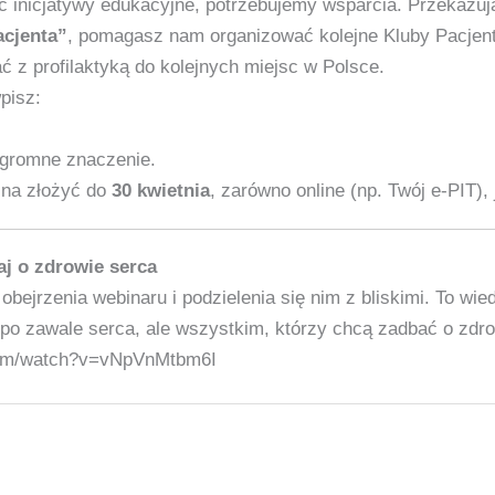
ć inicjatywy edukacyjne, potrzebujemy wsparcia. Przekazu
acjenta”
, pomagasz nam organizować kolejne Kluby Pacjenta
ać z profilaktyką do kolejnych miejsc w Polsce.
pisz:
ogromne znaczenie.
żna złożyć do
30 kwietnia
, zarówno online (np. Twój e‑PIT), 
aj o zdrowie serca
bejrzenia webinaru i podzielenia się nim z bliskimi. To wi
po zawale serca, ale wszystkim, którzy chcą zadbać o zdro
com/watch?v=vNpVnMtbm6I