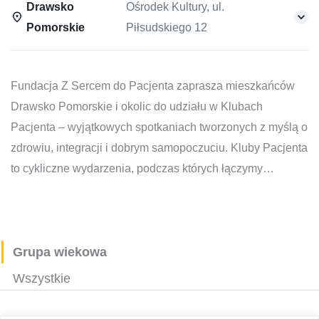
Drawsko
Ośrodek Kultury, ul.
Pomorskie
Piłsudskiego 12
Fundacja Z Sercem do Pacjenta zaprasza mieszkańców
Drawsko Pomorskie i okolic do udziału w Klubach
Pacjenta – wyjątkowych spotkaniach tworzonych z myślą o
zdrowiu, integracji i dobrym samopoczuciu. Kluby Pacjenta
to cykliczne wydarzenia, podczas których łączymy
edukację zdrowotną z troską o relacje międzyludzkie.
Spotkania prowadzone są przez lekarzy, dietetyków,
psychologów i fizjoterapeutów, a uczestnicy mają
możliwość zadawania pytań, dzielenia się
Grupa wiekowa
doświadczeniami oraz uczestniczenia w warsztatach
Wszystkie
tematycznych. W przyjaznej atmosferze poruszamy tematy
związane z profilaktyką, zdrowym stylem życia, radzeniem