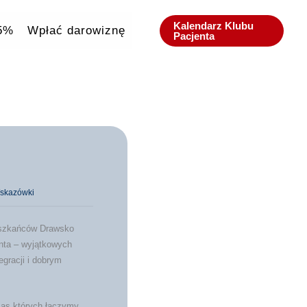
Kalendarz Klubu
,5%
Wpłać darowiznę
Pacjenta
skazówki
eszkańców Drawsko
enta – wyjątkowych
egracji i dobrym
zas których łączymy