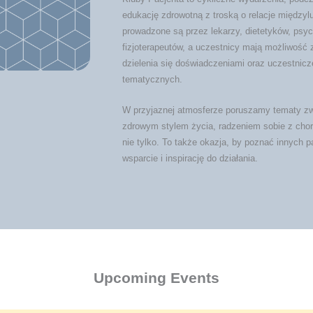
edukację zdrowotną z troską o relacje międzyl
prowadzone są przez lekarzy, dietetyków, psyc
fizjoterapeutów, a uczestnicy mają możliwość 
dzielenia się doświadczeniami oraz uczestnicz
tematycznych.
W przyjaznej atmosferze poruszamy tematy zwi
zdrowym stylem życia, radzeniem sobie z chor
nie tylko. To także okazja, by poznać innych p
wsparcie i inspirację do działania.
Upcoming Events