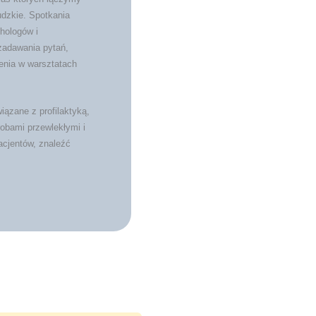
udzkie. Spotkania
hologów i
zadawania pytań,
enia w warsztatach
ązane z profilaktyką,
obami przewlekłymi i
acjentów, znaleźć