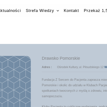
ktualności
Strefa Wiedzy
Kontakt
Przekaż 1
Drawsko Pomorskie
Adres :
Ośrodek Kultury, ul. Piłsudskiego 12
W
Fundacja Z Sercem do Pacjenta zaprasza mi
Pomorskie i okolic do udziału w Klubach Pacj
spotkaniach tworzonych z myślą o zdrowiu, int
samopoczuciu.
Kluby Pacjenta to cykliczne wydarzenia, podc