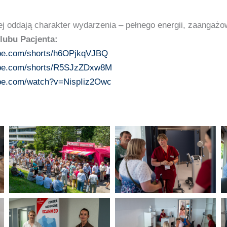
ej oddają charakter wydarzenia – pełnego energii, zaangażow
lubu Pacjenta:
ube.com/shorts/h6OPjkqVJBQ
ube.com/shorts/R5SJzZDxw8M
ube.com/watch?v=NispIiz2Owc