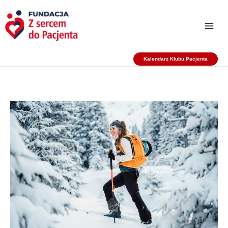
Przejdź
do
treści
Kalendarz Klubu Pacjenta