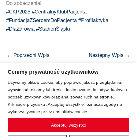
Do zobaczenia!
#CKP2025
#CentralnyKlubPacjenta
#FundacjaZSercemDoPacjenta
#Profilaktyka
#DlaZdrowia
#StadionŚląski
←
Poprzedni Wpis
Następny Wpis
→
Cenimy prywatność użytkowników
Używamy plików cookie, aby poprawić jakość przeglądania,
wyświetlać reklamy lub treści dostosowane do indywidualnych
Copyright © 2026 Z Sercem do Pacjenta
potrzeb użytkowników oraz analizować ruch na stronie.
Kliknięcie przycisku „Akceptuj wszystkie” oznacza zgodę na
wykorzystywanie przez nas plików cookie.
Regulamin Ochrony Danych Osobowych
Akceptuj wszystko
Regulamin spotkań Klubu Pacjenta on-line