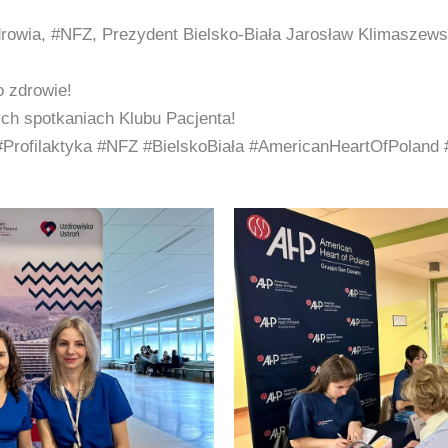
drowia, #NFZ, Prezydent Bielsko-Biała Jarosław Klimaszews
o zdrowie!
ch spotkaniach Klubu Pacjenta!
#Profilaktyka #NFZ #BielskoBiała #AmericanHeartOfPoland