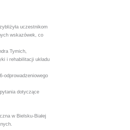
zybliżyła uczestnikom
nych wskazówek, co
ndra Tymich,
i i rehabilitacji układu
a, 6-odprowadzeniowego
 pytania dotyczące
czna w Bielsku-Białej
tnych.