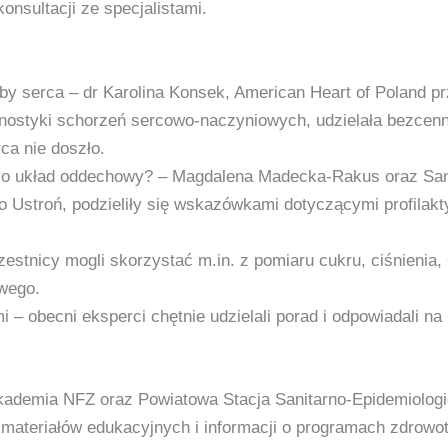
konsultacji ze specjalistami.
y serca – dr Karolina Konsek, American Heart of Poland pr
ostyki schorzeń sercowo-naczyniowych, udzielała bezcen
ca nie doszło.
ć o układ oddechowy? – Magdalena Madecka-Rakus oraz Sa
o Ustroń, podzieliły się wskazówkami dotyczącymi profilaktyk
zestnicy mogli skorzystać m.in. z pomiaru cukru, ciśnieni
wego.
 – obecni eksperci chętnie udzielali porad i odpowiadali na
 Akademia NFZ oraz Powiatowa Stacja Sanitarno-Epidemiologi
materiałów edukacyjnych i informacji o programach zdrowo