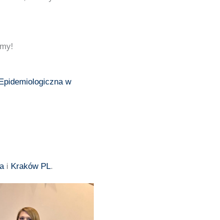
emy!
Epidemiologiczna w
ła
i
Kraków PL
.