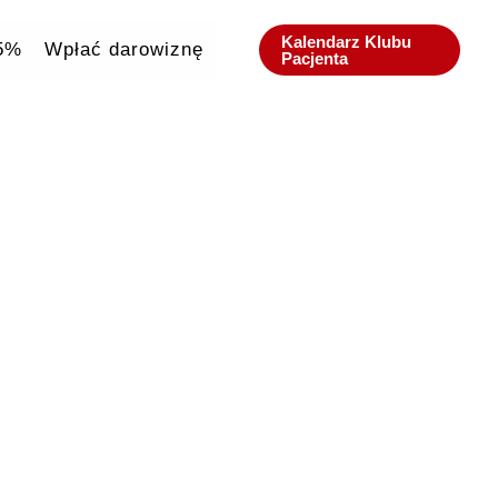
Kalendarz Klubu
,5%
Wpłać darowiznę
Pacjenta