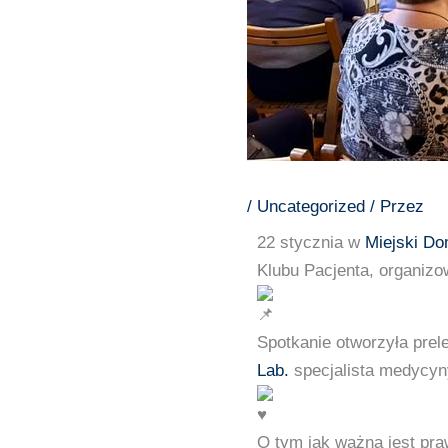
/
Uncategorized
/ Przez
22 stycznia w
Miejski Do
Klubu Pacjenta, organiz
Spotkanie otworzyła prel
Lab.
specjalista medycyny
O tym jak ważna jest pra