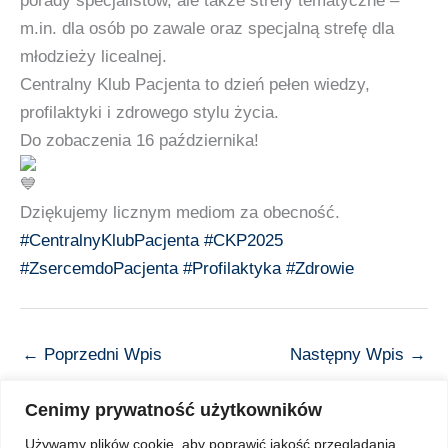
porady specjalistów, ale także strefy tematyczne –
m.in. dla osób po zawale oraz specjalną strefę dla
młodzieży licealnej.
Centralny Klub Pacjenta to dzień pełen wiedzy,
profilaktyki i zdrowego stylu życia.
Do zobaczenia 16 października!
Dziękujemy licznym mediom za obecność.
#CentralnyKlubPacjenta
#CKP2025
#ZsercemdoPacjenta
#Profilaktyka
#Zdrowie
←
Poprzedni Wpis
Następny Wpis
→
Cenimy prywatność użytkowników
Używamy plików cookie, aby poprawić jakość przeglądania,