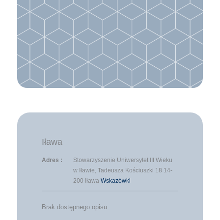
Iława
Adres :
Stowarzyszenie Uniwersytet III Wieku
w Iławie, Tadeusza Kościuszki 18 14-
200 Iława
Wskazówki
Brak dostępnego opisu