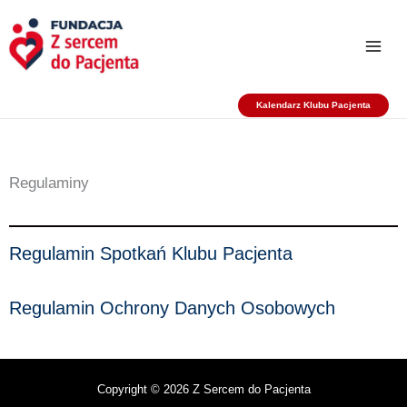
Przejdź
do
treści
Kalendarz Klubu Pacjenta
Regulaminy
Regulamin Spotkań Klubu Pacjenta
Regulamin Ochrony Danych Osobowych
Copyright © 2026 Z Sercem do Pacjenta